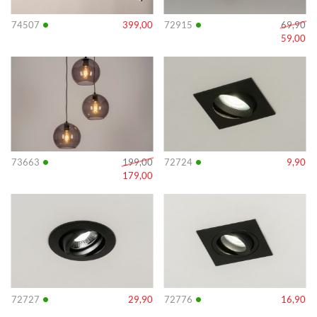
•
•
74507
399,00
72915
69,90
59,00
Info
Info
•
•
73663
199,00
72724
9,90
179,00
Info
Info
•
•
72727
29,90
72776
16,90