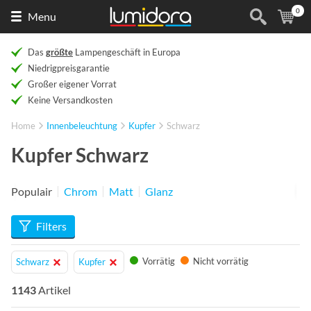
0
Naar
(
Ar
Menu
de
homepage
Das
größte
Lampengeschäft in Europa
Niedrigpreisgarantie
Großer eigener Vorrat
Keine Versandkosten
Home
Innenbeleuchtung
Kupfer
Schwarz
Kupfer Schwarz
Populair
Chrom
Matt
Glanz
Filters
Vorrätig
Nicht vorrätig
Schwarz
Kupfer
1143
Artikel