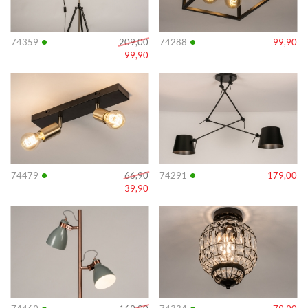
•
•
74359
209,00
74288
99,90
99,90
Info
Info
•
•
74479
66,90
74291
179,00
39,90
Info
Info