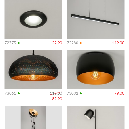
Info
Info
•
•
72775
22,90
72280
149,00
Info
Info
•
•
73061
119,00
73032
99,00
89,90
Info
Info