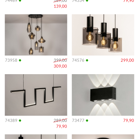
•
•
74469
169,00
74334
79,90
139,00
Info
Info
•
•
73958
399,00
74576
299,00
309,00
Info
Info
•
•
74389
289,00
73477
79,90
79,90
Info
Info