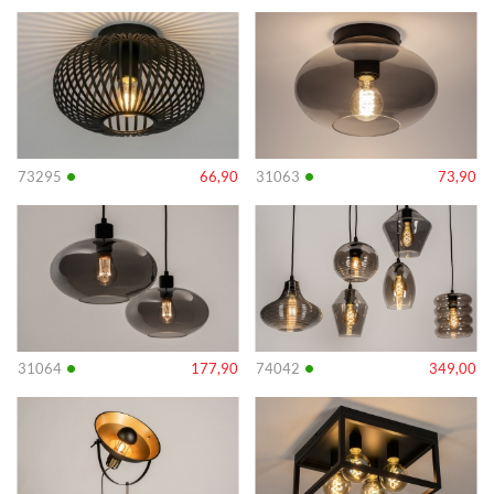
Info
Info
•
•
73295
66,90
31063
73,90
Info
Info
•
•
31064
177,90
74042
349,00
Info
Info