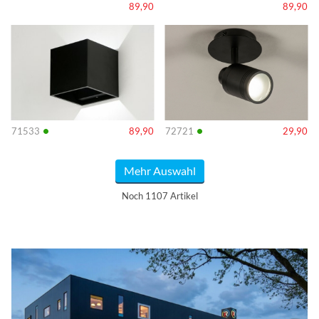
89,90
89,90
Info
Info
•
•
71533
89,90
72721
29,90
Mehr Auswahl
Noch 1107 Artikel