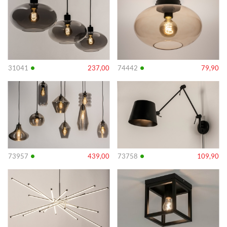
•
•
31041
237,00
74442
79,90
Info
Info
•
•
73957
439,00
73758
109,90
Info
Info