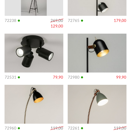
•
•
72238
269,00
72765
179,00
129,00
Info
Info
•
•
72531
79,90
72980
99,90
Info
Info
•
•
72960
119,00
72261
119,00