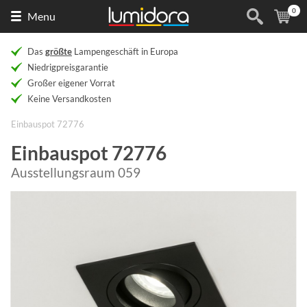
0
Naar
(
Ar
Menu
de
homepage
Das
größte
Lampengeschäft in Europa
Niedrigpreisgarantie
Großer eigener Vorrat
Keine Versandkosten
Einbauspot 72776
Einbauspot 72776
Ausstellungsraum 059