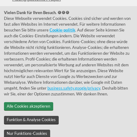
039292 - 678215
Vielen Dank für Ihren Besuch. 🍪🍪🍪
Diese Webseite verwendet Cookies. Cookies sind sicher und werden von
de@lumidora.com
fast allen Websites im Internet verwendet. Für weitere Informationen
besuchen Sie bitte unsere
Cookie-politik
. Auf dieser Seite können Sie
auch die Cookies-Einstellungen ändern. Die Website verwendet
verschiedene Arten von Cookies. Funktions-Cookies; ohne diese würde
Facebook
Instagram
die Website nicht richtig funktionieren. Analyse-Cookies; die erhaltenen
Kundenmeinungen
Informationen werden verwendet, um das Funktionieren der Website zu
verbessern. Profil-Cookies; die erhaltenen Informationen werden
Exzellent - eKomi.de
verwendet, um personalisierte Werbung auf anderen Websites mit dem
höchstmöglichen relevanten Wert für Sie anzuzeigen. Diese Website
nutzt hierfür auch Dienste von Google zu Werbezwecken und zur
Webanalyse. Weitere Informationen darüber, wie Google mit Daten
umgeht, finden Sie unter
business.safety.google/privacy
. Deshalb bitten
wir Sie, einer der Optionen zuzustimmen. Wir danken Ihnen.
Alle Cookies akzeptieren
© 1955 - 2026 Lumidora
Funktion & Analyse Cookies
Nur Funktions-Cookies