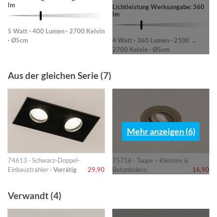
lm
Lichtleistung Werksangabe: 360
lm
5 Watt · 400 Lumen · 2700 Kelvin
· Ø5cm
4 Watt · 360 Lumen · 2100 →
2700 Kelvin · Ø5cm
Aus der gleichen Serie (7)
Mehr anzeigen (6)
74613 · Schwarz-Doppel-
75716 · Taupe – Klemme &
Einbaustrahler ·
Vorrätig
29,90
Betonfedern
16,90
Verwandt (4)