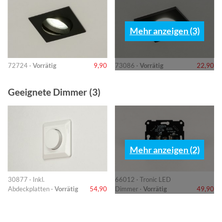
Mehr anzeigen (3)
72724 ·
Vorrätig
9,90
73086 ·
Vorrätig
22,90
Geeignete Dimmer (3)
Mehr anzeigen (2)
30877 · Inkl.
66012 · Tronic LED
Abdeckplatten ·
Vorrätig
54,90
Dimmer ·
Vorrätig
49,90