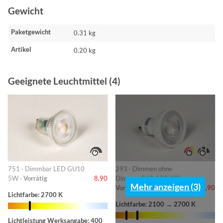
Gewicht
Paketgewicht
0.31 kg
Artikel
0.20 kg
Geeignete Leuchtmittel (4)
751 · Dimmbar LED GU10
293 · Dimmen ohne
5W ·
Vorrätig
8,90
Dimmer-360/180/40L ·
Mehr anzeigen (3)
Vorrätig
10,90
Lichtfarbe: 2700 K
Lichtfarbe: 2100 → 2700 K
Lichtleistung Werksangabe: 400