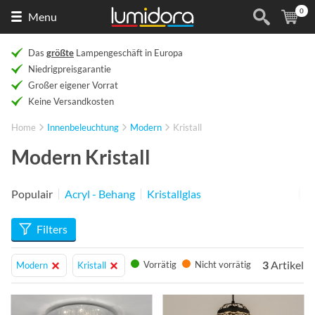
0
Naar
(
Ar
Menu
de
homepage
Das
größte
Lampengeschäft in Europa
Niedrigpreisgarantie
Großer eigener Vorrat
Keine Versandkosten
Home
Innenbeleuchtung
Modern
Kristall
Modern Kristall
Populair
Acryl - Behang
Kristallglas
Filters
3
Artikel
Vorrätig
Nicht vorrätig
Modern
Kristall
Info
Info