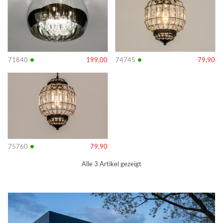
•
•
71840
199,00
74745
79,90
Info
•
75760
79,90
Alle 3 Artikel gezeigt