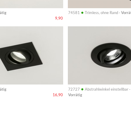
•
ätig
74581
Trimless, ohne Rand ·
Vorrä
9,90
Info
•
ätig
72727
Abstrahlwinkel einstellbar ·
Vorrätig
16,90