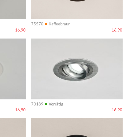
•
75570
Kaffeebraun
16,90
16,90
Info
•
70189
Vorrätig
16,90
16,90
Info