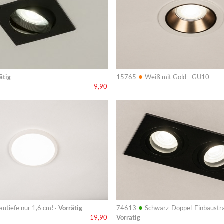
•
ätig
15765
Weiß mit Gold - GU10
9,90
Info
•
autiefe nur 1,6 cm! ·
Vorrätig
74613
Schwarz-Doppel-Einbaustra
Vorrätig
19,90