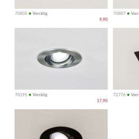
•
•
70805
Vorrätig
70807
Vorr
9,90
Info
Info
•
•
70195
Vorrätig
72776
Vorr
17,90
Info