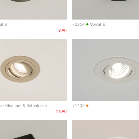
•
ätig
72214
Vorrätig
9,90
Info
•
e - Klemme- & Betonfedern
71403
16,90
Info