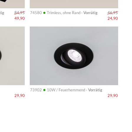
•
tig
74580
Trimless, ohne Rand ·
Vorrätig
84,95
46,95
49,90
24,90
Info
•
73902
10W / Feuerhemmend ·
Vorrätig
29,90
29,90