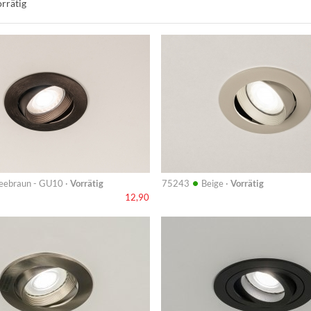
rrätig
Info
•
eebraun - GU10 ·
Vorrätig
75243
Beige ·
Vorrätig
12,90
Info