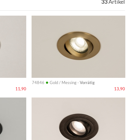
33
Artikel
Info
•
74846
Gold / Messing ·
Vorrätig
11,90
13,90
Info