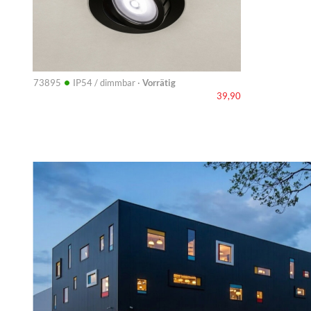
•
73895
IP54 / dimmbar ·
Vorrätig
39,90