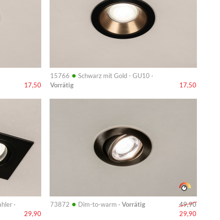
•
15766
Schwarz mit Gold - GU10 ·
Vorrätig
17,50
17,50
Info
•
hler ·
73872
Dim-to-warm ·
Vorrätig
49,90
29,90
29,90