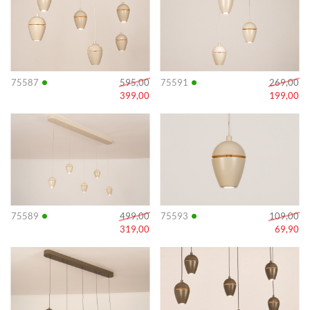
•
•
75587
595,00
75591
269,00
399,00
199,00
Info
Info
•
•
75589
499,00
75593
109,00
319,00
69,90
Info
Info