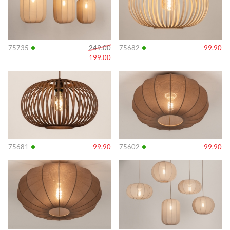
•
•
75735
249,00
75682
99,90
199,00
Info
Info
•
•
75681
99,90
75602
99,90
Info
Info