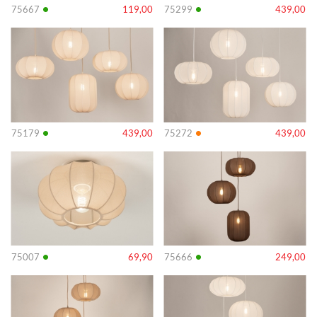
•
•
75667
119,00
75299
439,00
Info
Info
•
•
75179
439,00
75272
439,00
Info
Info
•
•
75007
69,90
75666
249,00
Info
Info