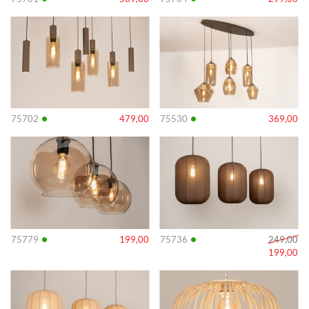
Info
Info
•
•
75702
479,00
75530
369,00
Info
Info
•
•
75779
199,00
75736
249,00
199,00
Info
Info