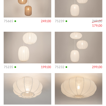
•
•
75665
249,00
75239
249,00
179,00
Info
Info
•
•
75235
199,00
75232
299,00
Info
Info