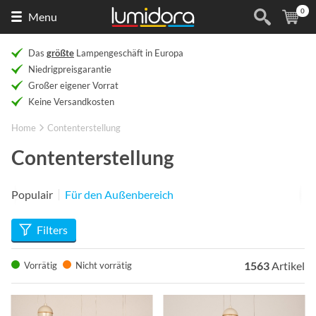
0
Naar
(
Ar
Menu
de
homepage
Das
größte
Lampengeschäft in Europa
Niedrigpreisgarantie
Großer eigener Vorrat
Keine Versandkosten
Home
Contenterstellung
Contenterstellung
Populair
Für den Außenbereich
Filters
1563
Artikel
Vorrätig
Nicht vorrätig
Info
Info