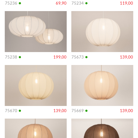
•
•
75236
69,90
75234
119,00
Info
Info
•
•
75238
199,00
75673
139,00
Info
Info
•
•
75670
139,00
75669
139,00
Info
Info