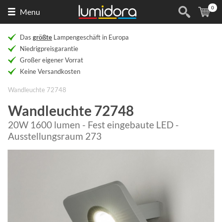
0
Naar
(
Ar
Menu
de
homepage
Das
größte
Lampengeschäft in Europa
Niedrigpreisgarantie
Großer eigener Vorrat
Keine Versandkosten
Wandleuchte 72748
Wandleuchte 72748
20W 1600 lumen - Fest eingebaute LED -
Ausstellungsraum 273