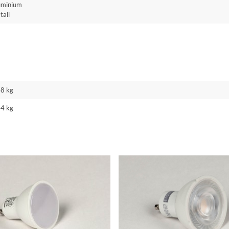
uminium
tall
48 kg
44 kg