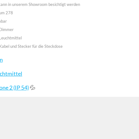
 kann in unserem Showroom besichtigt werden
aum 278
mbar
 Dimmer
Leuchtmittel
Kabel und Stecker für die Steckdose
en
chtmittel
💦
ne 2 (IP 54)