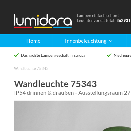
Lampen einfach schön !
Naar
Leuchtenvorrat total:
362931
de
homepage
Home
Innenbeleuchtung
Das
größte
Lampengeschäft in Europa
Niedrigpre
Wandleuchte 75343
Wandleuchte 75343
IP54 drinnen & draußen - Ausstellungsraum 27