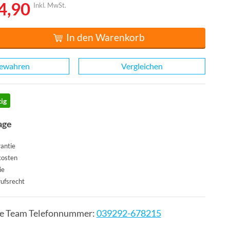
4,90
Inkl. MwSt.
In den Warenkorb
ewahren
Vergleichen
ig
age
antie
kosten
ie
ufsrecht
ce Team Telefonnummer:
039292-678215