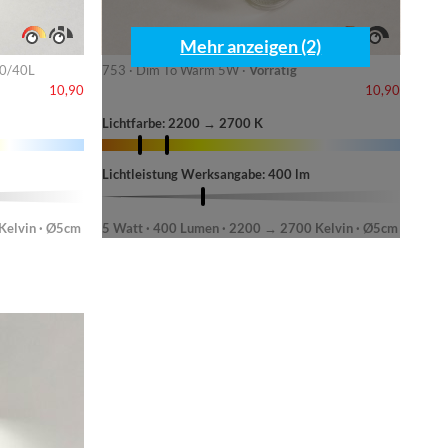
Mehr anzeigen (2)
80/40L
753 · Dim To Warm 5W ·
Vorrätig
10,90
10,90
Lichtfarbe: 2200 → 2700 K
Lichtleistung Werksangabe: 400 lm
Kelvin · Ø5cm
5 Watt · 400 Lumen · 2200 → 2700 Kelvin · Ø5cm