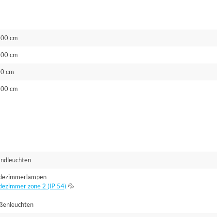
.00 cm
.00 cm
00 cm
.00 cm
ndleuchten
dezimmerlampen
dezimmer zone 2 (IP 54)
💦
ßenleuchten