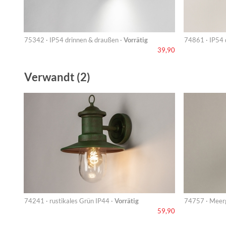
75342 · IP54 drinnen & draußen ·
Vorrätig
74861 · IP54 
39,90
Verwandt (2)
74241 · rustikales Grün IP44 ·
Vorrätig
74757 · Meer
59,90