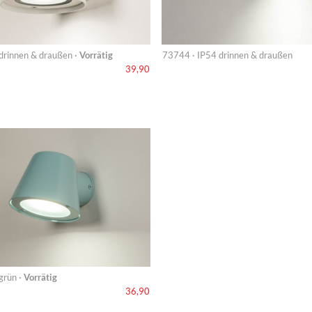
drinnen & draußen ·
Vorrätig
73744 · IP54 drinnen & draußen
39,90
grün ·
Vorrätig
36,90