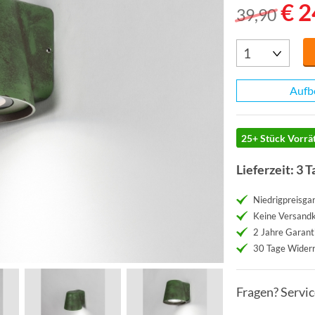
€ 2
39,90
Aufb
25+ Stück Vorrät
Lieferzeit: 3 T
Niedrigpreisgar
Keine Versand
2 Jahre Garant
30 Tage Widerr
Fragen? Servi