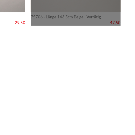
75706 · Länge 143,5cm Beige ·
Vorrätig
29,50
47,50