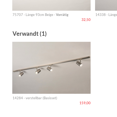
75707 · Länge 93cm Beige ·
Vorrätig
14338 · Läng
32,50
Verwandt (1)
14284 · verstellbar (Basisset)
159,00