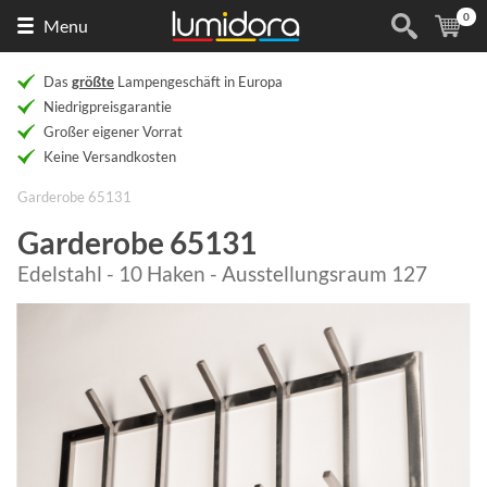
0
Naar
(
Ar
Menu
de
homepage
Das
größte
Lampengeschäft in Europa
Niedrigpreisgarantie
Großer eigener Vorrat
Keine Versandkosten
Garderobe 65131
Garderobe 65131
Edelstahl - 10 Haken - Ausstellungsraum 127