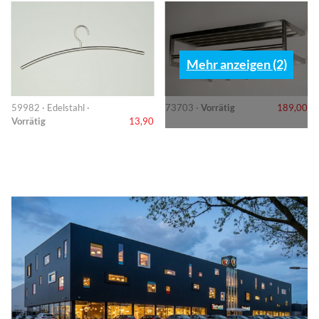
Mehr anzeigen (2)
59982 · Edelstahl ·
73703 ·
Vorrätig
189,00
Vorrätig
13,90