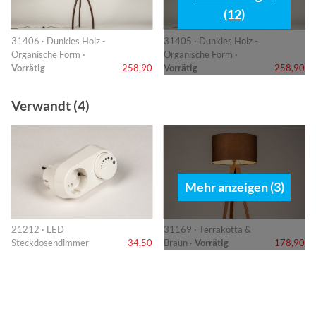
(12)
31406 · Dunkles Holz -
31405 · Dunkles Holz -
Organische Form ·
Organische Form ·
Vorrätig
258,90
Vorrätig
258,90
Verwandt (4)
Mehr anzeigen (3)
21212 · LED
31169 · Terrakotta &
Steckdosendimmer
34,50
Braun ·
Vorrätig
178,90