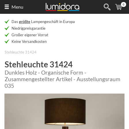
0
Naar
(
Ar
Menu
de
homepage
Das
größte
Lampengeschäft in Europa
Niedrigpreisgarantie
Großer eigener Vorrat
Keine Versandkosten
Stehleuchte 31424
Stehleuchte 31424
Dunkles Holz - Organische Form -
Zusammengestellter Artikel - Ausstellungsraum
035