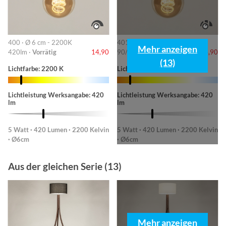
400 · Ø 6 cm - 2200K
401 · 6cm-2200K
Mehr anzeigen
420lm ·
Vorrätig
14,90
90/220/420lm ·
Vorrätig
14,90
(13)
Lichtfarbe: 2200 K
Lichtfarbe: 2200 K
Lichtleistung Werksangabe: 420
Lichtleistung Werksangabe: 420
lm
lm
5 Watt · 420 Lumen · 2200 Kelvin
5 Watt · 420 Lumen · 2200 Kelvin
· Ø6cm
· Ø6cm
Aus der gleichen Serie (13)
Mehr anzeigen