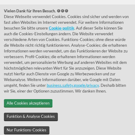
039292 - 678215
Vielen Dank für Ihren Besuch. 🍪🍪🍪
Diese Webseite verwendet Cookies. Cookies sind sicher und werden von
de@lumidora.com
fast allen Websites im Internet verwendet. Für weitere Informationen
besuchen Sie bitte unsere
Cookie-politik
. Auf dieser Seite können Sie
auch die Cookies-Einstellungen ändern. Die Website verwendet
verschiedene Arten von Cookies. Funktions-Cookies; ohne diese würde
Facebook
Instagram
die Website nicht richtig funktionieren. Analyse-Cookies; die erhaltenen
Kundenmeinungen
Informationen werden verwendet, um das Funktionieren der Website zu
verbessern. Profil-Cookies; die erhaltenen Informationen werden
Exzellent - eKomi.de
verwendet, um personalisierte Werbung auf anderen Websites mit dem
höchstmöglichen relevanten Wert für Sie anzuzeigen. Diese Website
nutzt hierfür auch Dienste von Google zu Werbezwecken und zur
Webanalyse. Weitere Informationen darüber, wie Google mit Daten
umgeht, finden Sie unter
business.safety.google/privacy
. Deshalb bitten
wir Sie, einer der Optionen zuzustimmen. Wir danken Ihnen.
Alle Cookies akzeptieren
© 1955 - 2026 Lumidora
Funktion & Analyse Cookies
Nur Funktions-Cookies