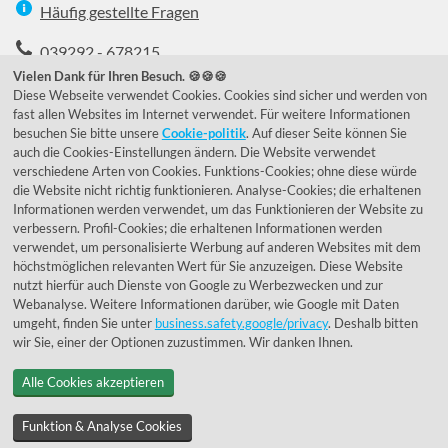
Häufig gestellte Fragen
039292 - 678215
Vielen Dank für Ihren Besuch. 🍪🍪🍪
de@lumidora.com
Diese Webseite verwendet Cookies. Cookies sind sicher und werden von
fast allen Websites im Internet verwendet. Für weitere Informationen
besuchen Sie bitte unsere
Cookie-politik
. Auf dieser Seite können Sie
auch die Cookies-Einstellungen ändern. Die Website verwendet
Facebook
Instagram
verschiedene Arten von Cookies. Funktions-Cookies; ohne diese würde
Kundenmeinungen
die Website nicht richtig funktionieren. Analyse-Cookies; die erhaltenen
Informationen werden verwendet, um das Funktionieren der Website zu
Exzellent - eKomi.de
verbessern. Profil-Cookies; die erhaltenen Informationen werden
verwendet, um personalisierte Werbung auf anderen Websites mit dem
höchstmöglichen relevanten Wert für Sie anzuzeigen. Diese Website
nutzt hierfür auch Dienste von Google zu Werbezwecken und zur
Webanalyse. Weitere Informationen darüber, wie Google mit Daten
umgeht, finden Sie unter
business.safety.google/privacy
. Deshalb bitten
wir Sie, einer der Optionen zuzustimmen. Wir danken Ihnen.
Alle Cookies akzeptieren
© 1955 - 2026 Lumidora
Funktion & Analyse Cookies