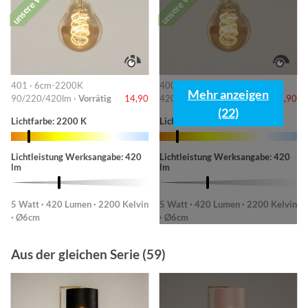
unsere Wahl
unsere Wahl
401 · 6cm-2200K
400 · Ø 6 cm - 2200K
Mehr anzeigen
90/220/420lm ·
Vorrätig
14,90
420lm ·
Vorrätig
14,90
(22)
Lichtfarbe: 2200 K
Lichtfarbe: 2200 K
Lichtleistung Werksangabe: 420
Lichtleistung Werksangabe: 420
lm
lm
5 Watt · 420 Lumen · 2200 Kelvin
5 Watt · 420 Lumen · 2200 Kelvin
· Ø6cm
· Ø6cm
Aus der gleichen Serie (59)