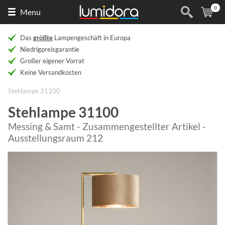
0
Naar
(
Ar
Menu
de
homepage
Das
größte
Lampengeschäft in Europa
Niedrigpreisgarantie
Großer eigener Vorrat
Keine Versandkosten
Stehlampe 31100
Stehlampe 31100
Messing & Samt - Zusammengestellter Artikel -
Ausstellungsraum 212