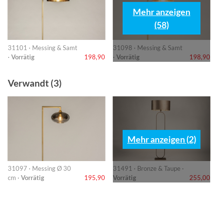
Mehr anzeigen
(58)
31101 · Messing & Samt
31098 · Messing & Samt
·
Vorrätig
198,90
·
Vorrätig
198,90
Verwandt (3)
Mehr anzeigen (2)
31097 · Messing Ø 30
31491 · Bronze & Taupe ·
cm ·
Vorrätig
195,90
Vorrätig
255,00