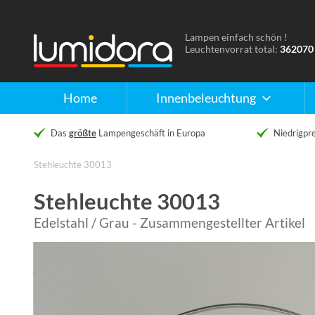
Lampen einfach schön !
Naar
Leuchtenvorrat total:
362070
de
homepage
Home
Innenbeleuchtung
Das
größte
Lampengeschäft in Europa
Niedrigpre
Stehleuchte 30013
Stehleuchte 30013
Edelstahl / Grau - Zusammengestellter Artikel