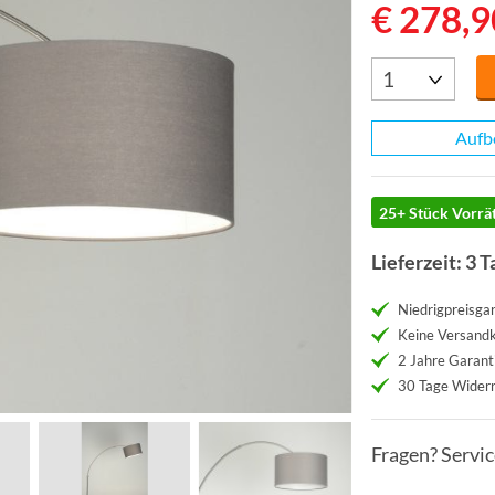
€ 278,9
Aufb
25+ Stück Vorrät
Lieferzeit: 3 T
Niedrigpreisgar
Keine Versand
2 Jahre Garant
30 Tage Widerr
Fragen? Servi