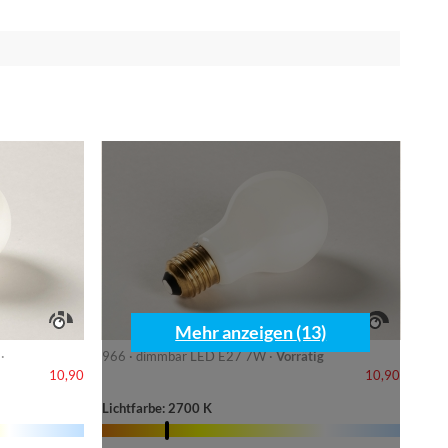
Mehr anzeigen (13)
·
966 · dimmbar LED E27 7W ·
Vorrätig
10,90
10,90
Lichtfarbe: 2700 K