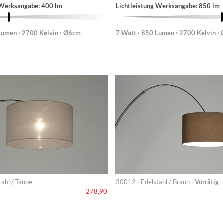
 Werksangabe: 400 lm
Lichtleistung Werksangabe: 850 lm
Lumen · 2700 Kelvin · Ø6cm
7 Watt · 850 Lumen · 2700 Kelvin ·
ahl / Taupe
30012 · Edelstahl / Braun ·
Vorrätig
278,90