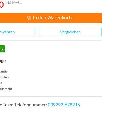
0
Inkl. MwSt.
In den Warenkorb
ewahren
Vergleichen
ig
age
antie
kosten
ie
ufsrecht
ce Team Telefonnummer:
039292-678215