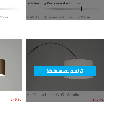
Lichtleistung Werksangabe: 850 lm
 Ø6cm
7 Watt · 850 Lumen · 2700 Kelvin · Ø6cm
Mehr anzeigen (7)
30011 · Edelstahl / Weiß ·
Vorrätig
278,90
278,90