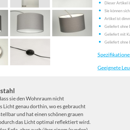
Dieser Artikel i
Sie können sich
Artikel ist dim
Geliefert ohne
Geliefert mit K
Geliefert ohne 
Spezifikation
Geeignete Leu
stahl
 dass sie den Wohnraum nicht
 Licht genau dorthin, wo es gebraucht
rstellbar und hat einen schönen grauen
durch das Licht optimal reflektiert wird.
das Sofa, aber auch über einem (runden)