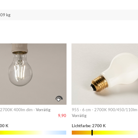
.09 kg
 2700K 400lm dim ·
Vorrätig
955 · 6 cm - 2700K 900/450/110lm 
Vorrätig
9,90
700 K
Lichtfarbe: 2700 K