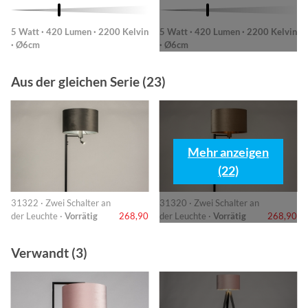
5 Watt · 420 Lumen · 2200 Kelvin
5 Watt · 420 Lumen · 2200 Kelvin
· Ø6cm
· Ø6cm
Aus der gleichen Serie (23)
Mehr anzeigen
(22)
31322 · Zwei Schalter an
31320 · Zwei Schalter an
der Leuchte ·
Vorrätig
268,90
der Leuchte ·
Vorrätig
268,90
Verwandt (3)