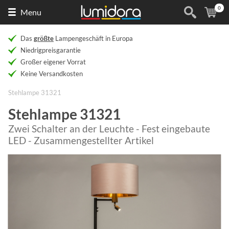
0
Naar
(
Ar
Menu
de
homepage
Das
größte
Lampengeschäft in Europa
Niedrigpreisgarantie
Großer eigener Vorrat
Keine Versandkosten
Stehlampe 31321
Stehlampe 31321
Zwei Schalter an der Leuchte - Fest eingebaute
LED - Zusammengestellter Artikel