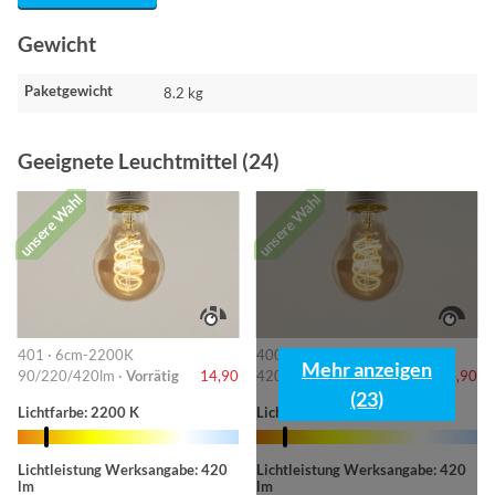
Gewicht
Paketgewicht
8.2 kg
Geeignete Leuchtmittel (24)
unsere Wahl
unsere Wahl
401 · 6cm-2200K
400 · Ø 6 cm - 2200K
Mehr anzeigen
90/220/420lm ·
Vorrätig
14,90
420lm ·
Vorrätig
14,90
(23)
Lichtfarbe: 2200 K
Lichtfarbe: 2200 K
Lichtleistung Werksangabe: 420
Lichtleistung Werksangabe: 420
lm
lm