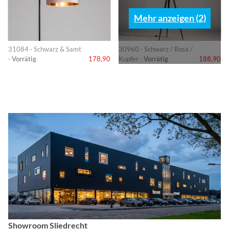
Mehr anzeigen (2)
31084 · Schwarz & Samt
30960 · Schwarz / Rosa /
·
Vorrätig
178,90
Kupfer ·
Vorrätig
188,90
Showroom Sliedrecht