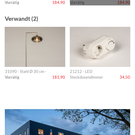
Vorrätig
184,90
Vorrätig
184,90
Verwandt (2)
31090 · Stahl Ø 30 cm ·
21212 · LED
Vorrätig
181,90
Steckdosendimmer
34,50