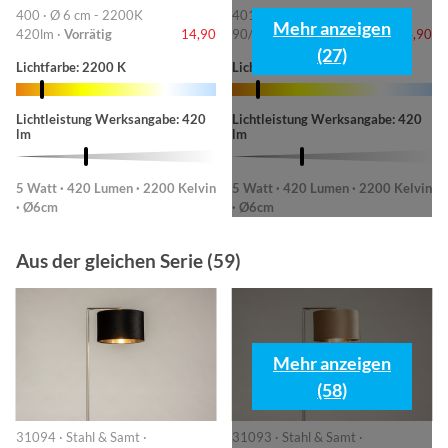
400 · Ø 6 cm - 2200K
401 · 6cm-2200K
Mehr anzeigen
420lm ·
Vorrätig
14,90
90/220/420lm ·
Vorrätig
14,90
(27)
Lichtfarbe: 2200 K
Lichtfarbe: 2200 K
Lichtleistung Werksangabe: 420
Lichtleistung Werksangabe: 420
lm
lm
5 Watt · 420 Lumen · 2200 Kelvin
5 Watt · 420 Lumen · 2200 Kelvin
· Ø6cm
· Ø6cm
Aus der gleichen Serie (59)
Mehr anzeigen
(58)
31094 · Stahl & Samt ·
31093 · Stahl & Samt ·