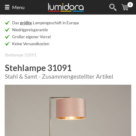
0
Naar
(
Ar
Menu
de
homepage
Das
größte
Lampengeschäft in Europa
Niedrigpreisgarantie
Großer eigener Vorrat
Keine Versandkosten
Stehlampe 31091
Stehlampe 31091
Stahl & Samt - Zusammengestellter Artikel