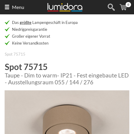
0
Naar
(
Ar
Menu
de
homepage
Das
größte
Lampengeschäft in Europa
Niedrigpreisgarantie
Großer eigener Vorrat
Keine Versandkosten
Spot 75715
Spot 75715
Taupe - Dim to warm- IP21 - Fest eingebaute LED
- Ausstellungsraum 055 / 144 / 276