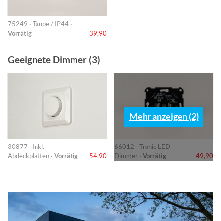
75249 · Taupe / IP44 ·
Vorrätig
39,90
Geeignete Dimmer (3)
Mehr anzeigen (2)
30877 · Inkl.
66012 · Tronic LED
Abdeckplatten ·
Vorrätig
54,90
Dimmer ·
Vorrätig
49,90