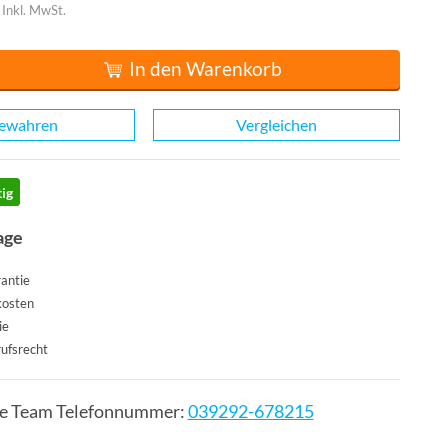
Inkl. MwSt.
In den Warenkorb
ewahren
Vergleichen
ig
age
antie
kosten
ie
ufsrecht
ce Team Telefonnummer:
039292-678215