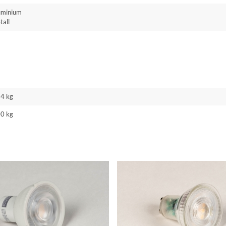
uminium
tall
24 kg
00 kg