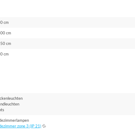
00 cm
.00 cm
.50 cm
00 cm
ckenleuchten
ndleuchten
ots
dezimmerlampen
dezimmer zone 3 (IP 21)
💦