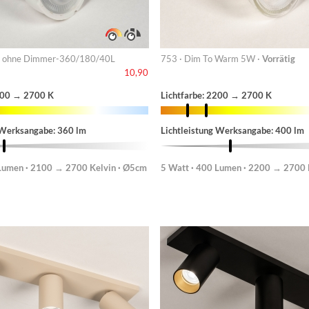
 ohne Dimmer-360/180/40L
753 · Dim To Warm 5W ·
Vorrätig
10,90
2100 → 2700 K
Lichtfarbe: 2200 → 2700 K
 Werksangabe: 360 lm
Lichtleistung Werksangabe: 400 lm
 Lumen · 2100 → 2700 Kelvin · Ø5cm
5 Watt · 400 Lumen · 2200 → 2700 