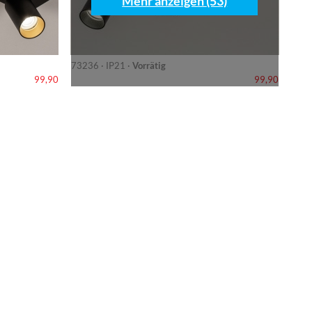
Mehr anzeigen (53)
73236 · IP21 ·
Vorrätig
99,90
99,90