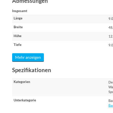
Abmessungen
Insgesamt
Länge
9.
Breite
48
Höhe
12
Tiefe
9.
Mehr anzeigen
Spezifikationen
Kategorien
De
Wa
Sp
Unterkategorie
Ba
Ba