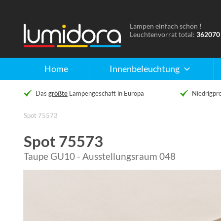
Lampen einfach schön !
Naar
Leuchtenvorrat total:
362070
de
homepage
Home
Innenbeleuchtung
Das
größte
Lampengeschäft in Europa
Niedrigpre
Spot 75573
Spot 75573
Taupe GU10 - Ausstellungsraum 048