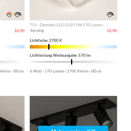
755 · Dimmbar LED GU10 5W 570 Lumen ·
Vorrätig
10,90
10,90
Lichtfarbe: 2700 K
Lichtleistung Werksangabe: 570 lm
Kelvin · Ø5cm
6 Watt · 570 Lumen · 2700 Kelvin · Ø5cm