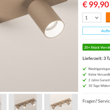
€ 99,90
Aufb
25+ Stück Vorrät
Lieferzeit: 3 T
Niedrigpreisgar
Keine Versand
2 Jahre Garant
30 Tage Widerr
Fragen? Servi