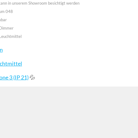
 kann in unserem Showroom besichtigt werden
aum 048
mbar
 Dimmer
Leuchtmittel
en
chtmittel
💦
ne 3 (IP 21)