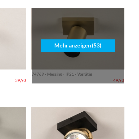
Mehr anzeigen (53)
g
74769 · Messing - IP21 ·
Vorrätig
39,90
49,90