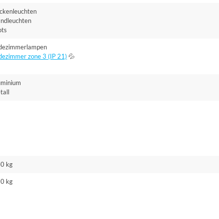
ckenleuchten
ndleuchten
ots
dezimmerlampen
dezimmer zone 3 (IP 21)
💦
uminium
tall
40 kg
30 kg