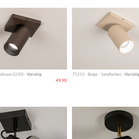
eebraun GU10 ·
Vorrätig
75215 · Beige - Sandfarben ·
Vorräti
49,90