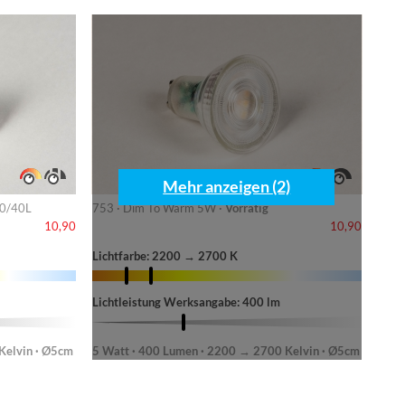
Mehr anzeigen (2)
80/40L
753 · Dim To Warm 5W ·
Vorrätig
10,90
10,90
Lichtfarbe: 2200 → 2700 K
Lichtleistung Werksangabe: 400 lm
Kelvin · Ø5cm
5 Watt · 400 Lumen · 2200 → 2700 Kelvin · Ø5cm