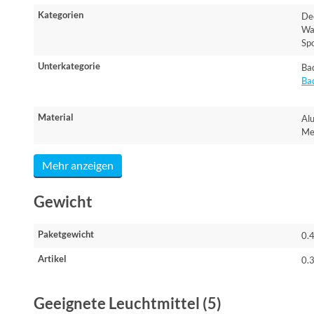
Kategorien
De
Wa
Sp
Unterkategorie
Ba
Ba
Material
Al
Me
Mehr anzeigen
Gewicht
Paketgewicht
0.
Artikel
0.
Geeignete Leuchtmittel (5)