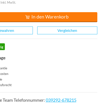
Inkl. MwSt.
In den Warenkorb
ewahren
Vergleichen
ig
age
antie
kosten
ie
ufsrecht
ce Team Telefonnummer:
039292-678215