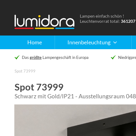
Lampen einfach schön !
Naar
Leuchtenvorrat total:
361207
de
homepage
Home
Innenbeleuchtung
Das
größte
Lampengeschäft in Europa
Niedrigpre
Spot 73999
Spot 73999
Schwarz mit Gold/IP21 - Ausstellungsraum 048