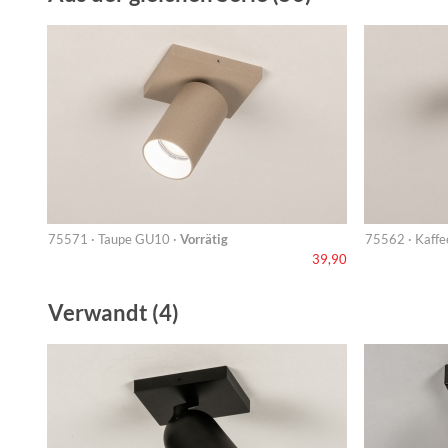
75571 · Taupe GU10 ·
Vorrätig
75562 · Kaff
39,90
Verwandt (4)