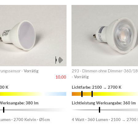
ungssensor ·
Vorrätig
293 · Dimmen ohne Dimmer-360/1
·
Vorrätig
10,00
700 K
Lichtfarbe: 2100 → 2700 K
 Werksangabe: 380 lm
Lichtleistung Werksangabe: 360 lm
Lumen · 2700 Kelvin · Ø5cm
4 Watt · 360 Lumen · 2100 → 2700 