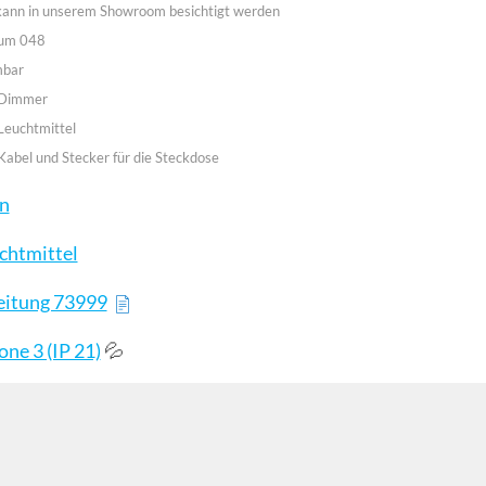
 kann in unserem Showroom besichtigt werden
aum 048
mbar
 Dimmer
Leuchtmittel
Kabel und Stecker für die Steckdose
en
chtmittel
eitung 73999
💦
ne 3 (IP 21)