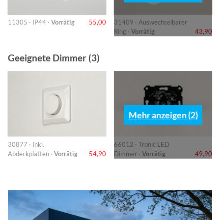
11305 · IP44 ·
Vorrätig
55,00
31409 · Auswechselbarer
Ring ·
Vorrätig
43,90
Geeignete Dimmer (3)
Mehr anzeigen (2)
30877 · Inkl.
66012 · Tronic LED
Abdeckplatten ·
Vorrätig
54,90
Dimmer ·
Vorrätig
49,90