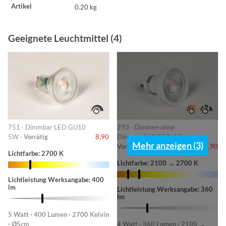
Artikel
0.20 kg
Geeignete Leuchtmittel (4)
751 · Dimmbar LED GU10
293 · Dimmen ohne
5W ·
Vorrätig
8,90
Dimmer-360/180/40L ·
Mehr anzeigen (3)
Vorrätig
10,90
Lichtfarbe: 2700 K
Lichtfarbe: 2100 → 2700 K
Lichtleistung Werksangabe: 400
lm
Lichtleistung Werksangabe: 360
lm
5 Watt · 400 Lumen · 2700 Kelvin
· Ø5cm
4 Watt · 360 Lumen · 2100 →