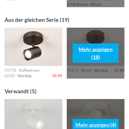
2700 Kelvin · Ø5cm
Aus der gleichen Serie (19)
Mehr anzeigen
(18)
75773 · Kaffeebraun
75373 · Braun ·
Vorrätig
29,90
GU10 ·
Vorrätig
39,90
Verwandt (5)
Mehr anzeigen (4)