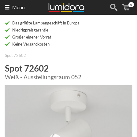
0
Naar
(
Ar
Menu
de
homepage
Das
größte
Lampengeschäft in Europa
Niedrigpreisgarantie
Großer eigener Vorrat
Keine Versandkosten
Spot 72602
Spot 72602
Weiß - Ausstellungsraum 052