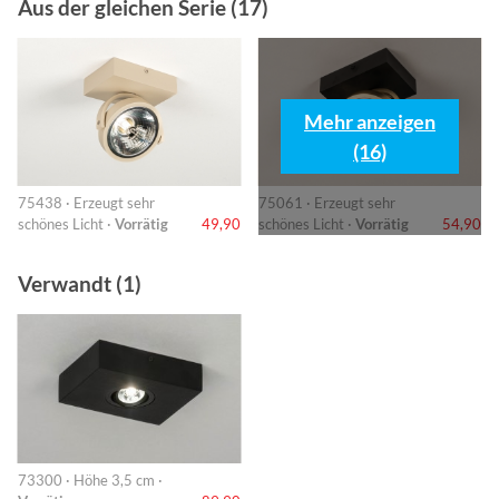
Aus der gleichen Serie (17)
Mehr anzeigen
(16)
75438 · Erzeugt sehr
75061 · Erzeugt sehr
schönes Licht ·
Vorrätig
49,90
schönes Licht ·
Vorrätig
54,90
Verwandt (1)
73300 · Höhe 3,5 cm ·