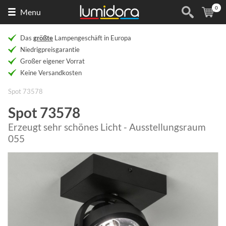
0
Naar
(
Ar
Menu
de
homepage
Das
größte
Lampengeschäft in Europa
Niedrigpreisgarantie
Großer eigener Vorrat
Keine Versandkosten
Spot 73578
Spot 73578
Erzeugt sehr schönes Licht - Ausstellungsraum
055