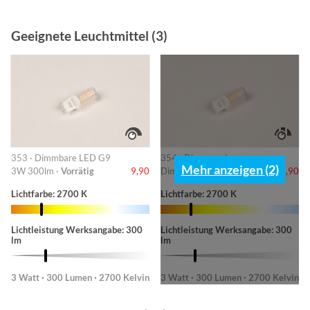
Geeignete Leuchtmittel (3)
353 · Dimmbare LED G9
354 · Dimmen ohne
Mehr anzeigen (2)
3W 300lm ·
Vorrätig
9,90
Dimmer! ·
Vorrätig
9,90
Lichtfarbe: 2700 K
Lichtfarbe: 2700 K
Lichtleistung Werksangabe: 300
Lichtleistung Werksangabe: 300
lm
lm
3 Watt · 300 Lumen · 2700 Kelvin
3 Watt · 300 Lumen · 2700 Kelvin