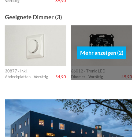
Vorrätig
89,90
Geeignete Dimmer (3)
Mehr anzeigen (2)
30877 · Inkl.
66012 · Tronic LED
Abdeckplatten ·
Vorrätig
54,90
Dimmer ·
Vorrätig
49,90