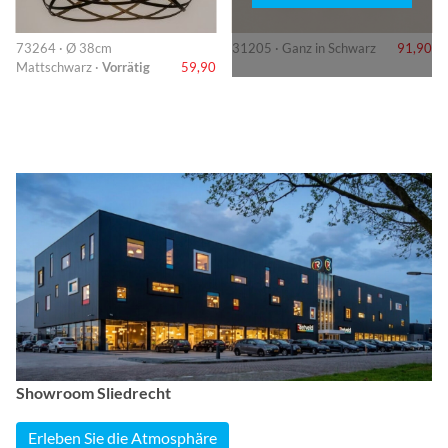
73264 · Ø 38cm
31205 · Ganz in Schwarz
91,90
Mattschwarz ·
Vorrätig
59,90
Showroom Sliedrecht
Erleben Sie die Atmosphäre