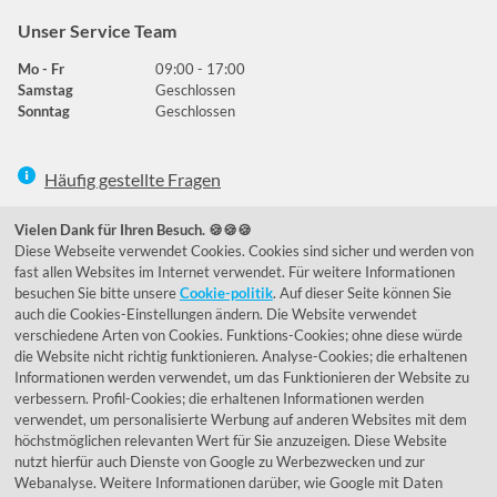
Unser Service Team
Mo - Fr
09:00 - 17:00
Samstag
Geschlossen
Sonntag
Geschlossen
Häufig gestellte Fragen
039292 - 678215
Vielen Dank für Ihren Besuch. 🍪🍪🍪
Diese Webseite verwendet Cookies. Cookies sind sicher und werden von
de@lumidora.com
fast allen Websites im Internet verwendet. Für weitere Informationen
besuchen Sie bitte unsere
Cookie-politik
. Auf dieser Seite können Sie
auch die Cookies-Einstellungen ändern. Die Website verwendet
verschiedene Arten von Cookies. Funktions-Cookies; ohne diese würde
Facebook
Instagram
die Website nicht richtig funktionieren. Analyse-Cookies; die erhaltenen
Kundenmeinungen
Informationen werden verwendet, um das Funktionieren der Website zu
verbessern. Profil-Cookies; die erhaltenen Informationen werden
Exzellent - eKomi.de
verwendet, um personalisierte Werbung auf anderen Websites mit dem
höchstmöglichen relevanten Wert für Sie anzuzeigen. Diese Website
nutzt hierfür auch Dienste von Google zu Werbezwecken und zur
Webanalyse. Weitere Informationen darüber, wie Google mit Daten