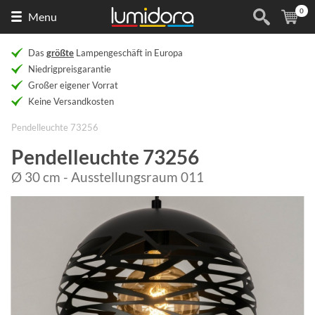
0
Naar
(
Ar
Menu
de
homepage
Das
größte
Lampengeschäft in Europa
Niedrigpreisgarantie
Großer eigener Vorrat
Keine Versandkosten
Pendelleuchte 73256
Pendelleuchte 73256
Ø 30 cm - Ausstellungsraum 011