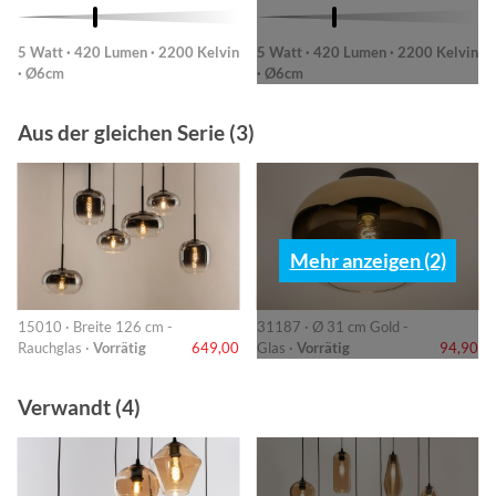
5 Watt · 420 Lumen · 2200 Kelvin
5 Watt · 420 Lumen · 2200 Kelvin
· Ø6cm
· Ø6cm
Aus der gleichen Serie (3)
Mehr anzeigen (2)
15010 · Breite 126 cm -
31187 · Ø 31 cm Gold -
Rauchglas ·
Vorrätig
649,00
Glas ·
Vorrätig
94,90
Verwandt (4)