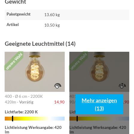
Gewicht
Paketgewicht
13.60 kg
Artikel
10.50 kg
Geeignete Leuchtmittel (14)
unsere Wahl
unsere Wahl
400 · Ø 6 cm - 2200K
401 · 6cm-2200K
Mehr anzeigen
420lm ·
Vorrätig
14,90
90/220/420lm ·
Vorrätig
14,90
(13)
Lichtfarbe: 2200 K
Lichtfarbe: 2200 K
Lichtleistung Werksangabe: 420
Lichtleistung Werksangabe: 420
lm
lm