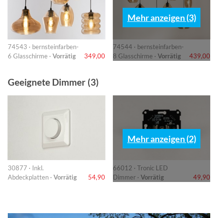
Mehr anzeigen (3)
74543 · bernsteinfarben-
74544 · bernsteinfarben-
6 Glasschirme ·
Vorrätig
349,00
8 Glasschirme ·
Vorrätig
439,00
Geeignete Dimmer (3)
Mehr anzeigen (2)
30877 · Inkl.
66012 · Tronic LED
Abdeckplatten ·
Vorrätig
54,90
Dimmer ·
Vorrätig
49,90