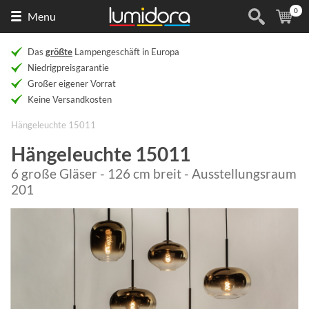
0
Naar
(
Ar
Menu
de
homepage
Das
größte
Lampengeschäft in Europa
Niedrigpreisgarantie
Großer eigener Vorrat
Keine Versandkosten
Hängeleuchte 15011
Hängeleuchte 15011
6 große Gläser - 126 cm breit - Ausstellungsraum
201