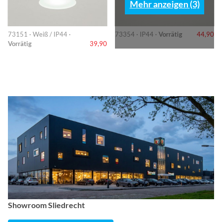
Mehr anzeigen (3)
73151 · Weiß / IP44 ·
73354 · IP44 ·
Vorrätig
44,90
Vorrätig
39,90
Showroom Sliedrecht