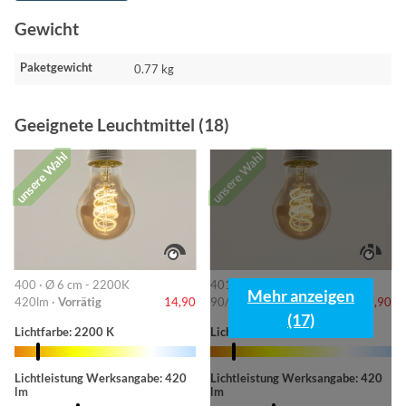
Gewicht
Paketgewicht
0.77 kg
Geeignete Leuchtmittel (18)
unsere Wahl
unsere Wahl
400 · Ø 6 cm - 2200K
401 · 6cm-2200K
Mehr anzeigen
420lm ·
Vorrätig
14,90
90/220/420lm ·
Vorrätig
14,90
(17)
Lichtfarbe: 2200 K
Lichtfarbe: 2200 K
Lichtleistung Werksangabe: 420
Lichtleistung Werksangabe: 420
lm
lm