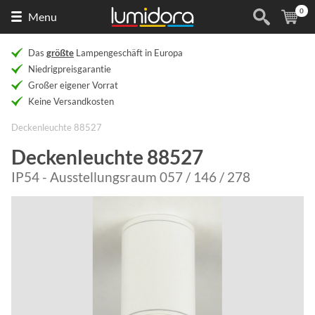
0
Naar
(
Ar
Menu
de
homepage
Das
größte
Lampengeschäft in Europa
Niedrigpreisgarantie
Großer eigener Vorrat
Keine Versandkosten
Deckenleuchte 88527
Deckenleuchte 88527
IP54 - Ausstellungsraum 057 / 146 / 278