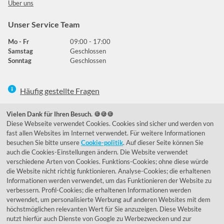
Über uns
Unser Service Team
Mo - Fr
09:00 - 17:00
Samstag
Geschlossen
Sonntag
Geschlossen
Häufig gestellte Fragen
039292 - 678215
Vielen Dank für Ihren Besuch. 🍪🍪🍪
Diese Webseite verwendet Cookies. Cookies sind sicher und werden von
de@lumidora.com
fast allen Websites im Internet verwendet. Für weitere Informationen
besuchen Sie bitte unsere
Cookie-politik
. Auf dieser Seite können Sie
auch die Cookies-Einstellungen ändern. Die Website verwendet
verschiedene Arten von Cookies. Funktions-Cookies; ohne diese würde
Facebook
Instagram
die Website nicht richtig funktionieren. Analyse-Cookies; die erhaltenen
Kundenmeinungen
Informationen werden verwendet, um das Funktionieren der Website zu
verbessern. Profil-Cookies; die erhaltenen Informationen werden
Exzellent - eKomi.de
verwendet, um personalisierte Werbung auf anderen Websites mit dem
höchstmöglichen relevanten Wert für Sie anzuzeigen. Diese Website
nutzt hierfür auch Dienste von Google zu Werbezwecken und zur