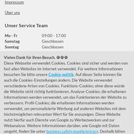
Impressum
Über uns
Unser Service Team
Mo - Fr
09:00 - 17:00
Samstag
Geschlossen
Sonntag
Geschlossen
Vielen Dank für Ihren Besuch. 🍪🍪🍪
Diese Webseite verwendet Cookies. Cookies sind sicher und werden von
Häufig gestellte Fragen
fast allen Websites im Internet verwendet. Für weitere Informationen
besuchen Sie bitte unsere
Cookie-politik
. Auf dieser Seite können Sie
039292 - 678215
auch die Cookies-Einstellungen ändern. Die Website verwendet
verschiedene Arten von Cookies. Funktions-Cookies; ohne diese würde
de@lumidora.com
die Website nicht richtig funktionieren. Analyse-Cookies; die erhaltenen
Informationen werden verwendet, um das Funktionieren der Website zu
verbessern. Profil-Cookies; die erhaltenen Informationen werden
verwendet, um personalisierte Werbung auf anderen Websites mit dem
Facebook
Instagram
höchstmöglichen relevanten Wert für Sie anzuzeigen. Diese Website
Kundenmeinungen
nutzt hierfür auch Dienste von Google zu Werbezwecken und zur
Webanalyse. Weitere Informationen darüber, wie Google mit Daten
Exzellent - eKomi.de
umgeht, finden Sie unter
business.safety.google/privacy
. Deshalb bitten