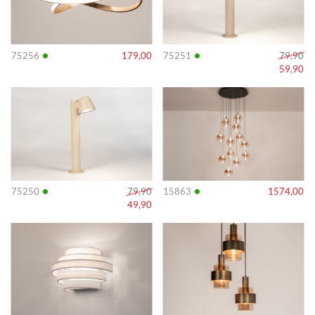
•
•
75256
179,00
75251
79,90
59,90
Info
Info
•
•
75250
79,90
15863
1574,00
49,90
Info
Info