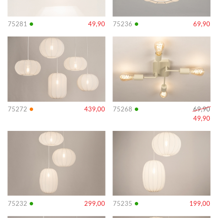
•
•
75281
49,90
75236
69,90
Info
Info
•
•
75272
439,00
75268
69,90
49,90
Info
Info
•
•
75232
299,00
75235
199,00
Info
Info