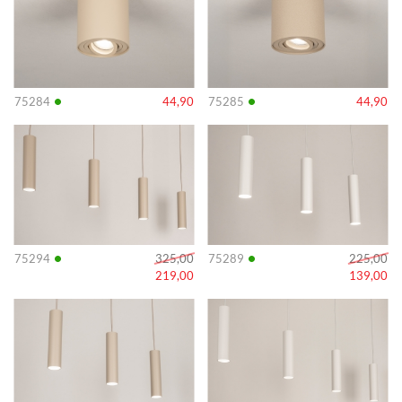
•
•
75284
44,90
75285
44,90
Info
Info
•
•
75294
325,00
75289
225,00
219,00
139,00
Info
Info