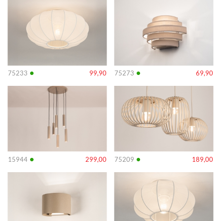
Info
Info
•
•
75233
99,90
75273
69,90
Info
Info
•
•
15944
299,00
75209
189,00
Info
Info