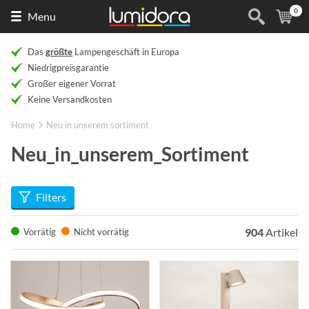
0
Naar
(
Ar
Menu
de
homepage
Das
größte
Lampengeschäft in Europa
Niedrigpreisgarantie
Großer eigener Vorrat
Keine Versandkosten
Home
Neu in unserem sortiment
Neu_in_unserem_Sortiment
Filters
904
Artikel
Vorrätig
Nicht vorrätig
Info
Info