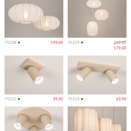
•
•
75238
199,00
75239
249,00
179,00
Info
Info
•
•
75215
39,90
75214
69,90
Info
Info