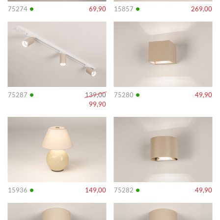
•
•
75274
69,90
15857
269,00
Info
Info
•
•
75287
139,00
75280
49,90
99,90
Info
Info
•
•
15936
149,00
75282
49,90
Info
Info