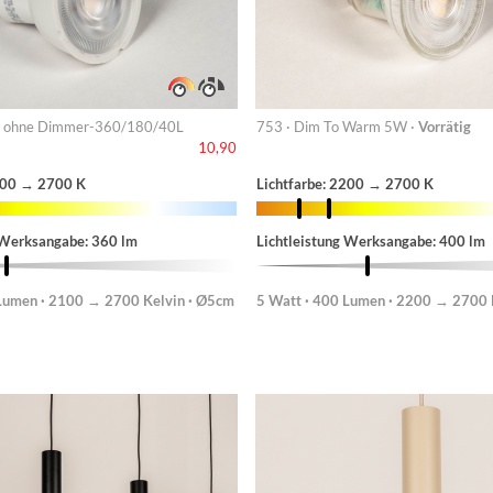
 ohne Dimmer-360/180/40L
753 · Dim To Warm 5W ·
Vorrätig
10,90
2100 → 2700 K
Lichtfarbe: 2200 → 2700 K
 Werksangabe: 360 lm
Lichtleistung Werksangabe: 400 lm
 Lumen · 2100 → 2700 Kelvin · Ø5cm
5 Watt · 400 Lumen · 2200 → 2700 