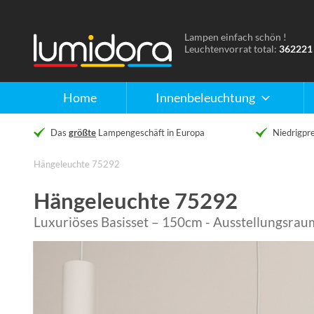
Lampen einfach schön !
Naar
Leuchtenvorrat total:
362221
de
homepage
Home
Innenbeleuchtung
Das
größte
Lampengeschäft in Europa
Niedrigpre
Hängeleuchte 75292
Hängeleuchte 75292
Luxuriöses Basisset – 150cm - Ausstellungsra