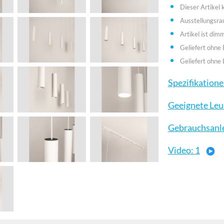
Dieser Artikel
Ausstellungsr
Artikel ist dim
Geliefert ohne
Geliefert ohne 
Spezifikation
Geeignete Leu
Gebrauchsanl
Video: 1