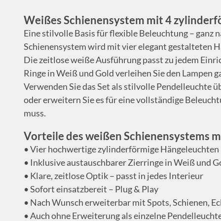
Weißes Schienensystem mit 4 zylinder
Eine stilvolle Basis für flexible Beleuchtung – gan
Schienensystem wird mit vier elegant gestalteten 
Die zeitlose weiße Ausführung passt zu jedem Einri
Ringe in Weiß und Gold verleihen Sie den Lampen ga
Verwenden Sie das Set als stilvolle Pendelleuchte ü
oder erweitern Sie es für eine vollständige Beleuch
muss.
Vorteile des weißen Schienensystems m
• Vier hochwertige zylinderförmige Hängeleuchten
• Inklusive austauschbarer Zierringe in Weiß und G
• Klare, zeitlose Optik – passt in jedes Interieur
• Sofort einsatzbereit – Plug & Play
• Nach Wunsch erweiterbar mit Spots, Schienen, E
• Auch ohne Erweiterung als einzelne Pendelleuch