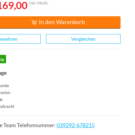
169,00
Inkl. MwSt.
In den Warenkorb
ewahren
Vergleichen
ig
age
antie
kosten
ie
ufsrecht
ce Team Telefonnummer:
039292-678215