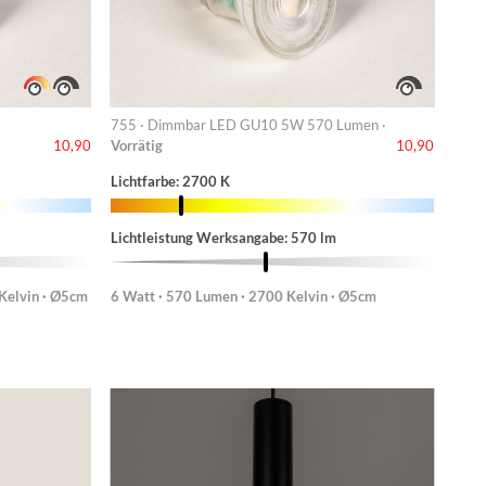
755 · Dimmbar LED GU10 5W 570 Lumen ·
Vorrätig
10,90
10,90
Lichtfarbe: 2700 K
Lichtleistung Werksangabe: 570 lm
Kelvin · Ø5cm
6 Watt · 570 Lumen · 2700 Kelvin · Ø5cm