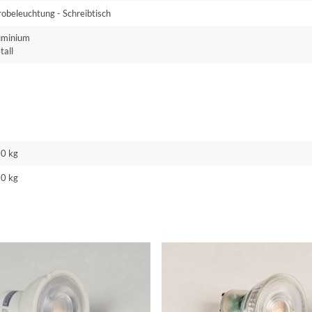
obeleuchtung - Schreibtisch
uminium
tall
60 kg
80 kg