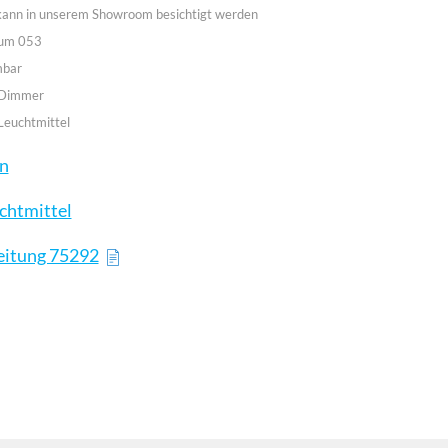
 kann in unserem Showroom besichtigt werden
aum 053
mbar
 Dimmer
Leuchtmittel
en
chtmittel
eitung 75292