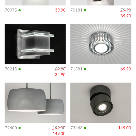
•
•
70975
39,90
70181
79,90
39,90
Info
Info
•
•
70215
69,90
71381
69,90
34,90
Info
Info
•
•
72400
199,00
73446
149,00
149,00