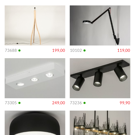
Info
Info
•
•
73688
199,00
10102
119,00
Info
Info
•
•
73305
249,00
73236
99,90
Info
Info