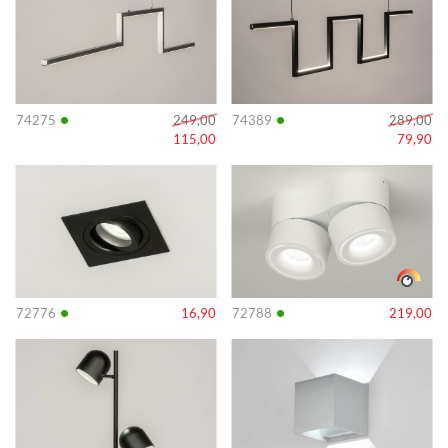
•
•
74275
249,00
74389
289,00
115,00
79,90
Info
Info
•
•
72776
16,90
72788
219,00
Info
Info