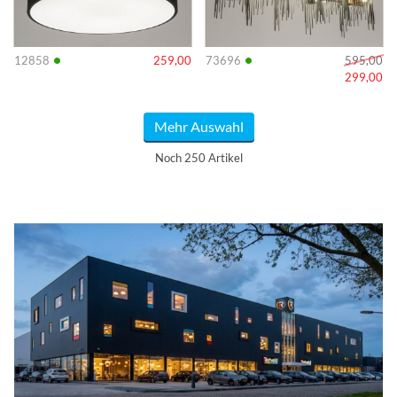
•
•
12858
259,00
73696
595,00
299,00
Mehr Auswahl
Noch 250 Artikel