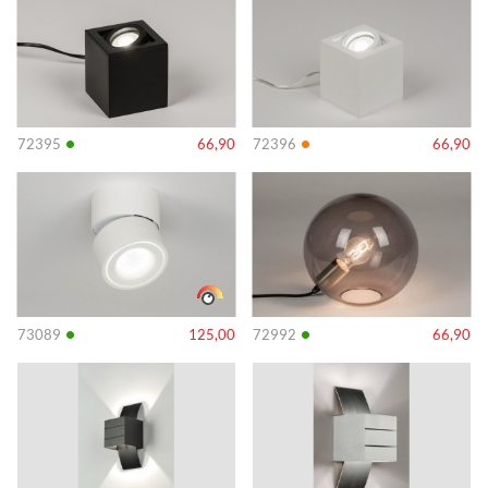
•
•
72395
66,90
72396
66,90
Info
Info
•
•
73089
125,00
72992
66,90
Info
Info