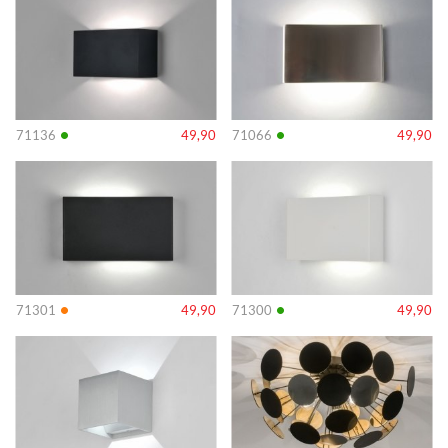
•
•
71136
49,90
71066
49,90
Info
Info
•
•
71301
49,90
71300
49,90
Info
Info