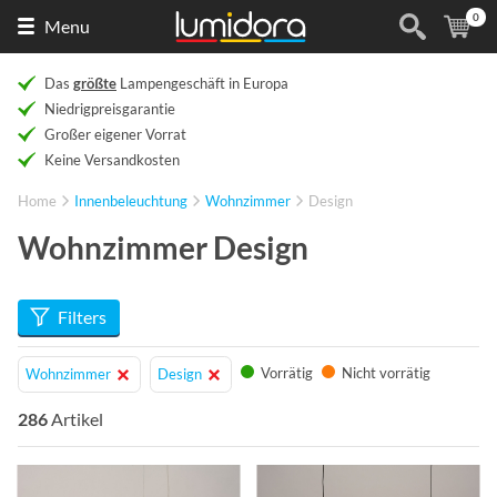
0
Naar
(
Ar
Menu
de
homepage
Das
größte
Lampengeschäft in Europa
Niedrigpreisgarantie
Großer eigener Vorrat
Keine Versandkosten
Home
Innenbeleuchtung
Wohnzimmer
Design
Wohnzimmer Design
Filters
Vorrätig
Nicht vorrätig
Wohnzimmer
Design
286
Artikel
Info
Info