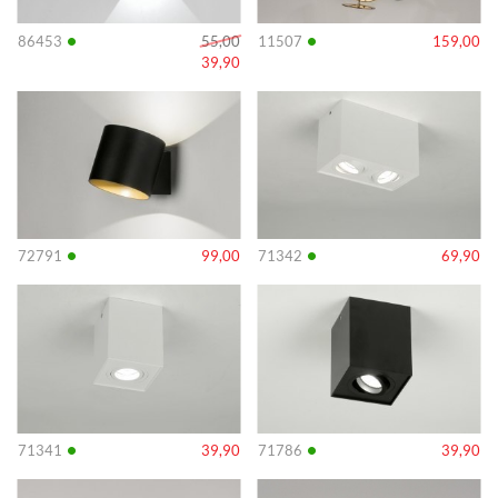
•
•
86453
55,00
11507
159,00
39,90
Info
Info
•
•
72791
99,00
71342
69,90
Info
Info
•
•
71341
39,90
71786
39,90
Info
Info