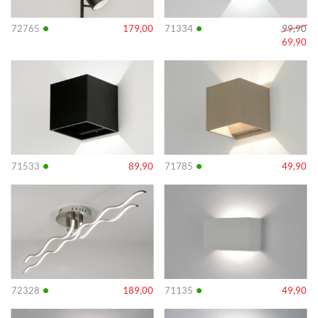
•
•
72765
179,00
71334
99,90
69,90
Info
Info
•
•
71533
89,90
71785
49,90
Info
Info
•
•
72328
189,00
71135
49,90
Info
Info