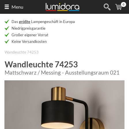
0
Naar
(
Ar
Menu
de
homepage
Das
größte
Lampengeschäft in Europa
Niedrigpreisgarantie
Großer eigener Vorrat
Keine Versandkosten
Wandleuchte 74253
Wandleuchte 74253
Mattschwarz / Messing - Ausstellungsraum 021