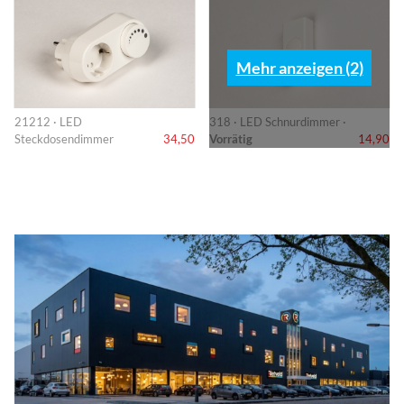
Mehr anzeigen (2)
21212 · LED
318 · LED Schnurdimmer ·
Steckdosendimmer
34,50
Vorrätig
14,90