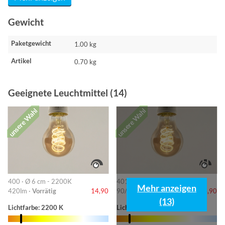
Gewicht
Paketgewicht
1.00 kg
Artikel
0.70 kg
Geeignete Leuchtmittel (14)
unsere Wahl
unsere Wahl
400 · Ø 6 cm - 2200K
401 · 6cm-2200K
Mehr anzeigen
420lm ·
Vorrätig
14,90
90/220/420lm ·
Vorrätig
14,90
(13)
Lichtfarbe: 2200 K
Lichtfarbe: 2200 K