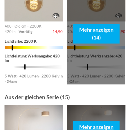
400 · Ø 6 cm - 2200K
401 · 6cm-2200K
Mehr anzeigen
420lm ·
Vorrätig
14,90
90/220/420lm ·
Vorrätig
14,90
(14)
Lichtfarbe: 2200 K
Lichtfarbe: 2200 K
Lichtleistung Werksangabe: 420
Lichtleistung Werksangabe: 420
lm
lm
5 Watt · 420 Lumen · 2200 Kelvin
5 Watt · 420 Lumen · 2200 Kelvin
· Ø6cm
· Ø6cm
Aus der gleichen Serie (15)
Mehr anzeigen