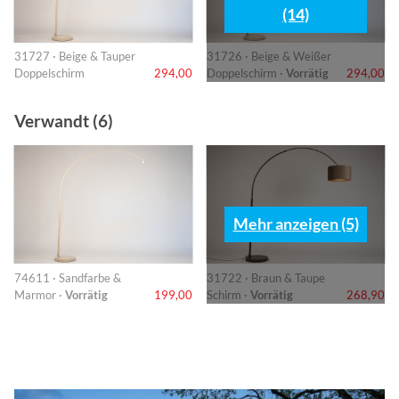
(14)
31727 · Beige & Tauper
31726 · Beige & Weißer
Doppelschirm
294,00
Doppelschirm ·
Vorrätig
294,00
Verwandt (6)
Mehr anzeigen (5)
74611 · Sandfarbe &
31722 · Braun & Taupe
Marmor ·
Vorrätig
199,00
Schirm ·
Vorrätig
268,90