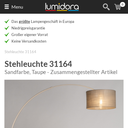
0
Naar
(
Ar
Menu
de
homepage
Das
größte
Lampengeschäft in Europa
Niedrigpreisgarantie
Großer eigener Vorrat
Keine Versandkosten
Stehleuchte 31164
Stehleuchte 31164
Sandfarbe, Taupe - Zusammengestellter Artikel