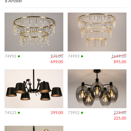
5
Artikel
Info
Info
•
•
74992
975,00
74993
1699,00
699,00
895,00
Info
Info
•
•
74523
399,00
73952
279,00
225,00
Info