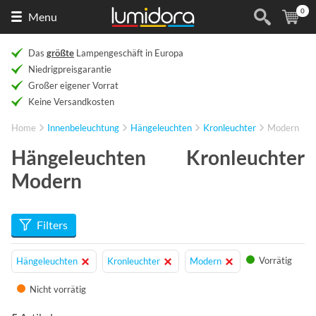
0
Naar
(
Ar
Menu
de
homepage
Das
größte
Lampengeschäft in Europa
Niedrigpreisgarantie
Großer eigener Vorrat
Keine Versandkosten
Home
Innenbeleuchtung
Hängeleuchten
Kronleuchter
Modern
Hängeleuchten Kronleuchter
Modern
Filters
Vorrätig
Hängeleuchten
Kronleuchter
Modern
Nicht vorrätig