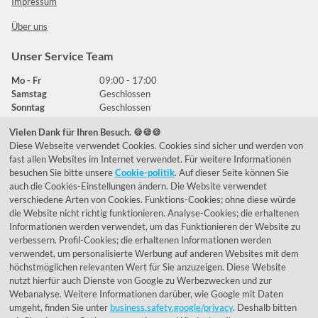
Impressum
Über uns
Unser Service Team
Mo - Fr
09:00 - 17:00
Samstag
Geschlossen
Sonntag
Geschlossen
Vielen Dank für Ihren Besuch. 🍪🍪🍪
Diese Webseite verwendet Cookies. Cookies sind sicher und werden von
Häufig gestellte Fragen
fast allen Websites im Internet verwendet. Für weitere Informationen
besuchen Sie bitte unsere
Cookie-politik
. Auf dieser Seite können Sie
039292 - 678215
auch die Cookies-Einstellungen ändern. Die Website verwendet
verschiedene Arten von Cookies. Funktions-Cookies; ohne diese würde
de@lumidora.com
die Website nicht richtig funktionieren. Analyse-Cookies; die erhaltenen
Informationen werden verwendet, um das Funktionieren der Website zu
verbessern. Profil-Cookies; die erhaltenen Informationen werden
verwendet, um personalisierte Werbung auf anderen Websites mit dem
Facebook
Instagram
höchstmöglichen relevanten Wert für Sie anzuzeigen. Diese Website
Kundenmeinungen
nutzt hierfür auch Dienste von Google zu Werbezwecken und zur
Webanalyse. Weitere Informationen darüber, wie Google mit Daten
Exzellent - eKomi.de
umgeht, finden Sie unter
business.safety.google/privacy
. Deshalb bitten