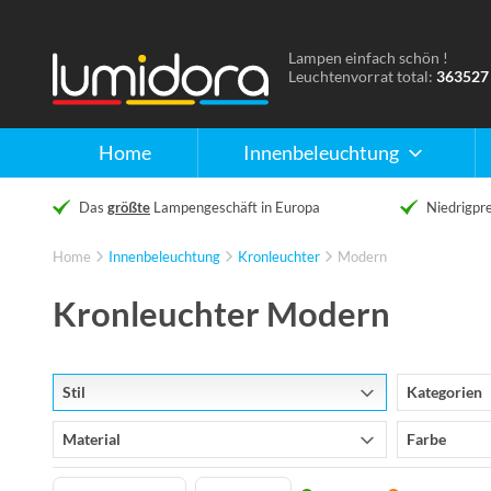
Lampen einfach schön !
Naar
Leuchtenvorrat total:
363527
de
homepage
Home
Innenbeleuchtung
Das
größte
Lampengeschäft in Europa
Niedrigpre
Home
Innenbeleuchtung
Kronleuchter
Modern
Kronleuchter Modern
Stil
Kategorien
Material
Farbe