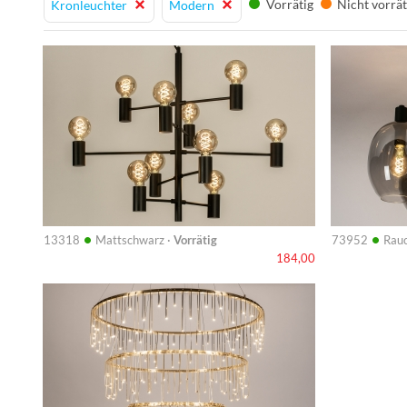
Vorrätig
Nicht vorrät
Kronleuchter
Modern
Info
Info
•
•
13318
Mattschwarz ·
Vorrätig
73952
Rauc
184,00
Info