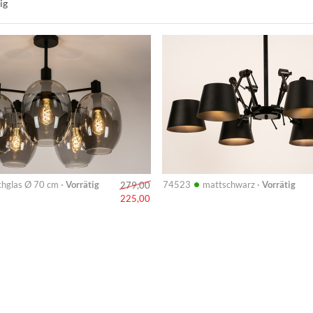
ig
Info
•
hglas Ø 70 cm ·
Vorrätig
74523
mattschwarz ·
Vorrätig
279,00
225,00