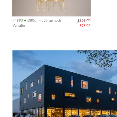
•
74993
Ø80cm - 385 cm hoch ·
1699,00
Vorrätig
895,00