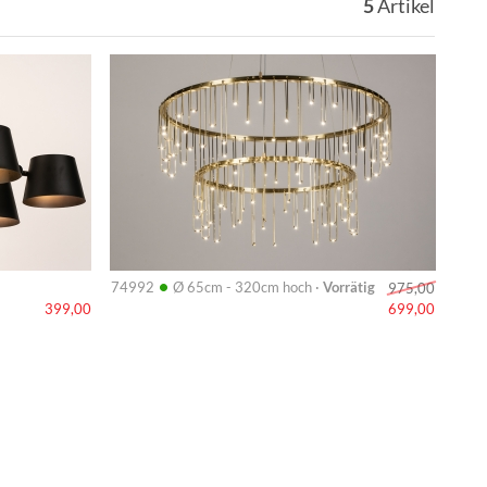
5
Artikel
Info
•
74992
Ø 65cm - 320cm hoch ·
Vorrätig
975,00
399,00
699,00