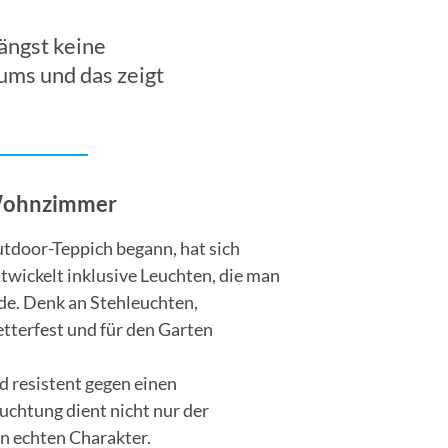
ängst keine
ums und das zeigt
 Wohnzimmer
door-Teppich begann, hat sich
wickelt inklusive Leuchten, die man
de. Denk an Stehleuchten,
terfest und für den Garten
d resistent gegen einen
chtung dient nicht nur der
n echten Charakter.