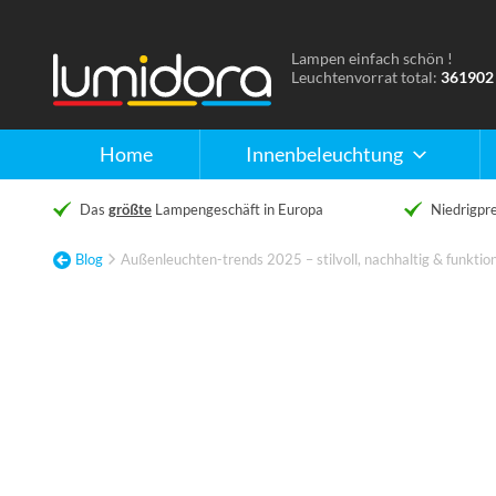
Lampen einfach schön !
Naar
Leuchtenvorrat total:
361902
de
homepage
Home
Innenbeleuchtung
Das
größte
Lampengeschäft in Europa
Niedrigpre
Blog
Außenleuchten-trends 2025 – stilvoll, nachhaltig & funktio