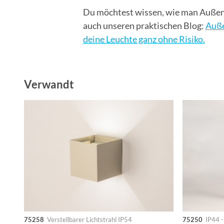
Du möchtest wissen, wie man Außenbe
auch unseren praktischen Blog:
Auße
deine Leuchte ganz ohne Risiko.
Verwandt
75258
Verstellbarer Lichtstrahl IP54
75250
IP44 -