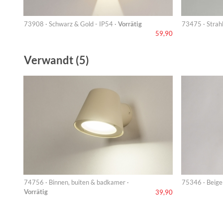
73908 · Schwarz & Gold - IP54 ·
Vorrätig
73475 · Strahl
59,90
Verwandt (5)
74756 · Binnen, buiten & badkamer ·
75346 · Beige 
Vorrätig
39,90