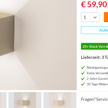
€ 59,90
Aufb
25+ Stück Vorrät
Lieferzeit: 3 T
Niedrigpreisgar
Keine Versand
2 Jahre Garant
30 Tage Widerr
Fragen? Servi