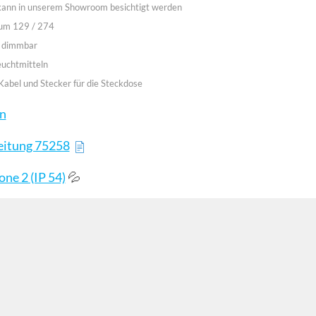
 kann in unserem Showroom besichtigt werden
aum 129 / 274
ht dimmbar
euchtmitteln
Kabel und Stecker für die Steckdose
en
eitung 75258
💦
ne 2 (IP 54)