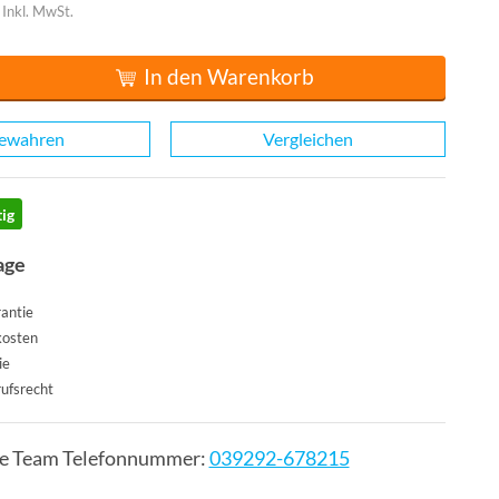
Inkl. MwSt.
In den Warenkorb
ewahren
Vergleichen
ig
age
antie
kosten
ie
ufsrecht
ce Team Telefonnummer:
039292-678215