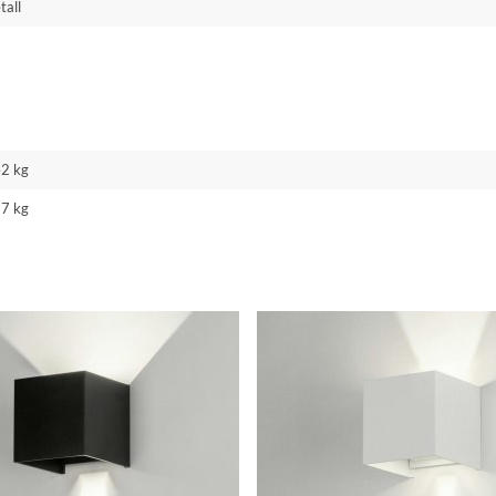
tall
42 kg
37 kg