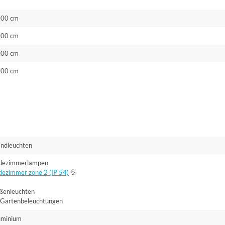
.00 cm
.00 cm
.00 cm
.00 cm
ndleuchten
dezimmerlampen
dezimmer zone 2 (IP 54)
💦
ßenleuchten
Gartenbeleuchtungen
uminium