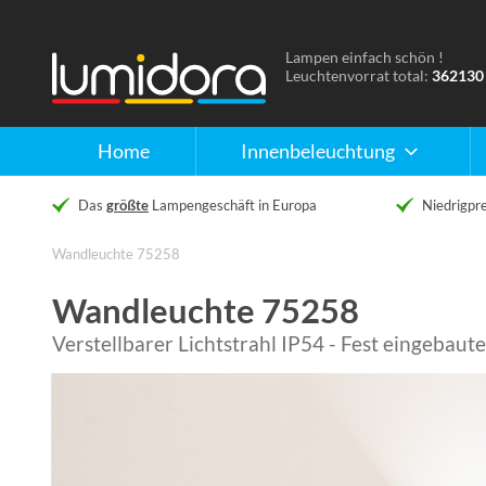
Lampen einfach schön !
Naar
Leuchtenvorrat total:
362130
de
homepage
Home
Innenbeleuchtung
Das
größte
Lampengeschäft in Europa
Niedrigpre
Wandleuchte 75258
Wandleuchte 75258
Verstellbarer Lichtstrahl IP54 - Fest eingebau