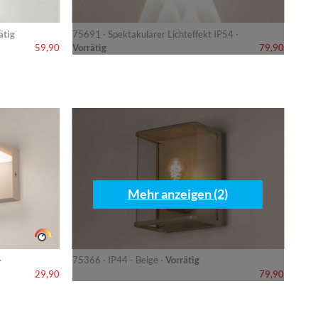
ätig
75691 · Spektakulärer Lichteffekt IP54 ·
Vorrätig
59,90
79,90
Mehr anzeigen (2)
·
75366 · IP44 - Beige ·
Vorrätig
29,90
79,90