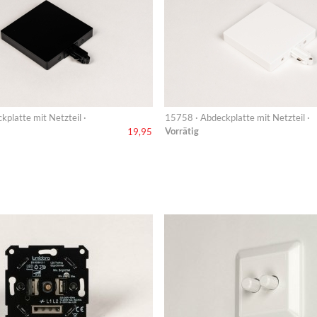
platte mit Netzteil ·
15758 · Abdeckplatte mit Netzteil ·
Vorrätig
19,95