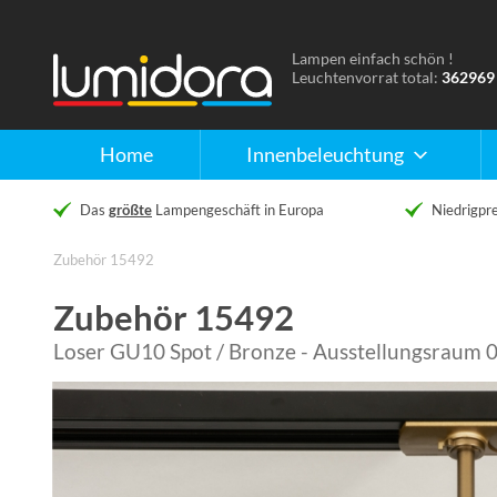
Lampen einfach schön !
Naar
Leuchtenvorrat total:
362969
de
homepage
Home
Innenbeleuchtung
Das
größte
Lampengeschäft in Europa
Niedrigpre
Zubehör 15492
Zubehör 15492
Loser GU10 Spot / Bronze - Ausstellungsraum 