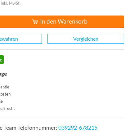
Inkl. MwSt.
In den Warenkorb
ewahren
Vergleichen
g
age
antie
kosten
ie
ufsrecht
ce Team Telefonnummer:
039292-678215