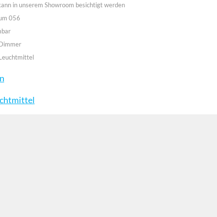
 kann in unserem Showroom besichtigt werden
aum 056
mbar
 Dimmer
Leuchtmittel
en
chtmittel