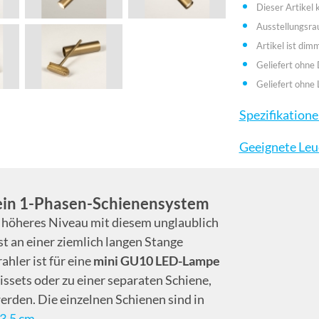
Dieser Artikel
Ausstellungsr
Artikel ist dim
Geliefert ohne
Geliefert ohne 
Spezifikation
Geeignete Leu
 ein 1-Phasen-Schienensystem
n höheres Niveau mit diesem unglaublich
t an einer ziemlich langen Stange
ahler ist für eine
mini GU10 LED-Lampe
ssets oder zu einer separaten Schiene,
erden. Die einzelnen Schienen sind in
3,5 cm
.