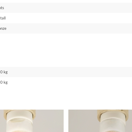
ots
tall
onze
30 kg
20 kg