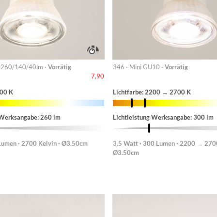
 260/140/40lm ·
Vorrätig
346 · Mini GU10 ·
Vorrätig
7,90
700 K
Lichtfarbe: 2200 → 2700 K
 Werksangabe: 260 lm
Lichtleistung Werksangabe: 300 lm
Lumen · 2700 Kelvin · Ø3.50cm
3.5 Watt · 300 Lumen · 2200 → 2700
Ø3.50cm