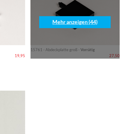
Mehr anzeigen (44)
15761 · Abdeckplatte groß ·
Vorrätig
19,95
27,50