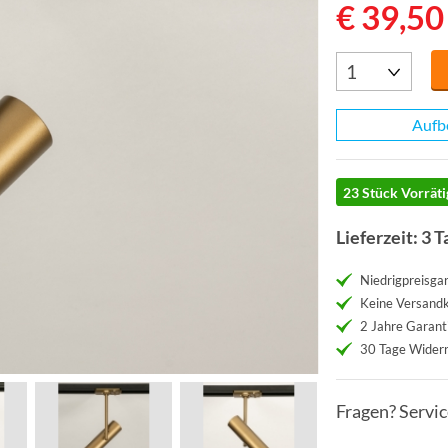
€ 39,50
Aufb
23 Stück Vorräti
Lieferzeit: 3 T
Niedrigpreisgar
Keine Versand
2 Jahre Garant
30 Tage Widerr
Fragen? Servi