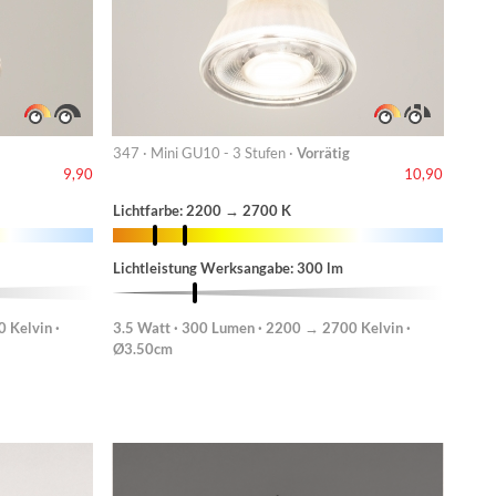
347 · Mini GU10 - 3 Stufen ·
Vorrätig
9,90
10,90
Lichtfarbe: 2200 → 2700 K
Lichtleistung Werksangabe: 300 lm
 Kelvin ·
3.5 Watt · 300 Lumen · 2200 → 2700 Kelvin ·
Ø3.50cm