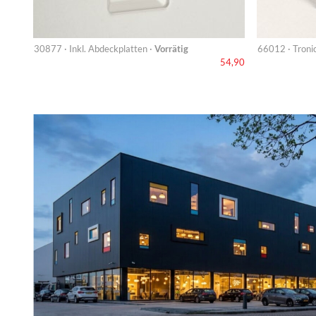
30877 · Inkl. Abdeckplatten ·
Vorrätig
66012 · Troni
54,90