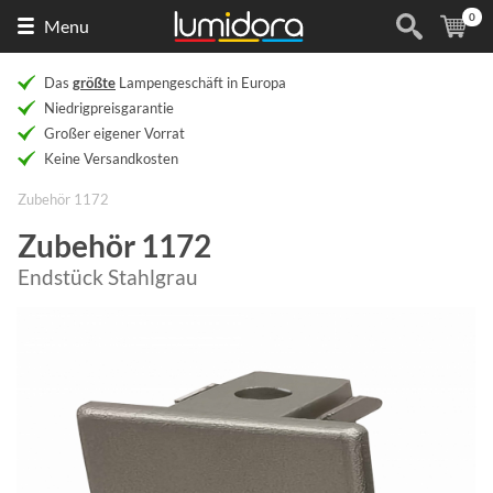
0
Naar
(
Ar
Menu
de
homepage
Das
größte
Lampengeschäft in Europa
Niedrigpreisgarantie
Großer eigener Vorrat
Keine Versandkosten
Zubehör 1172
Zubehör 1172
Endstück Stahlgrau