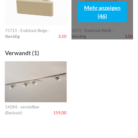
Mehr anzeigen
(46)
75721 · Endstück Beige ·
1171 · Endstück Weiß ·
Vorrätig
3,50
Vorrätig
3,00
Verwandt (1)
14284 · verstellbar
(Basisset)
159,00