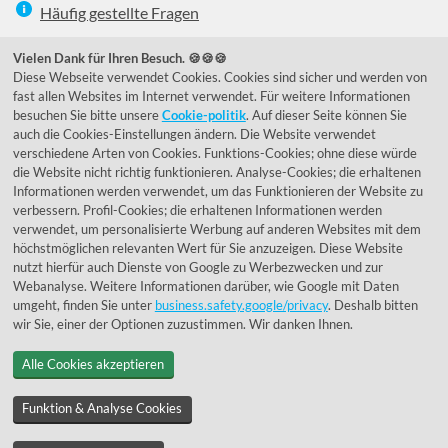
Häufig gestellte Fragen
039292 - 678215
Vielen Dank für Ihren Besuch. 🍪🍪🍪
Diese Webseite verwendet Cookies. Cookies sind sicher und werden von
de@lumidora.com
fast allen Websites im Internet verwendet. Für weitere Informationen
besuchen Sie bitte unsere
Cookie-politik
. Auf dieser Seite können Sie
auch die Cookies-Einstellungen ändern. Die Website verwendet
verschiedene Arten von Cookies. Funktions-Cookies; ohne diese würde
Facebook
Instagram
die Website nicht richtig funktionieren. Analyse-Cookies; die erhaltenen
Kundenmeinungen
Informationen werden verwendet, um das Funktionieren der Website zu
verbessern. Profil-Cookies; die erhaltenen Informationen werden
Exzellent - eKomi.de
verwendet, um personalisierte Werbung auf anderen Websites mit dem
höchstmöglichen relevanten Wert für Sie anzuzeigen. Diese Website
nutzt hierfür auch Dienste von Google zu Werbezwecken und zur
Webanalyse. Weitere Informationen darüber, wie Google mit Daten
umgeht, finden Sie unter
business.safety.google/privacy
. Deshalb bitten
wir Sie, einer der Optionen zuzustimmen. Wir danken Ihnen.
Alle Cookies akzeptieren
© 1955 - 2026 Lumidora
Funktion & Analyse Cookies