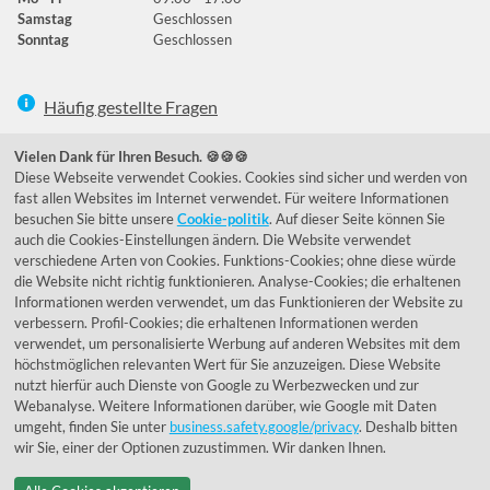
Samstag
Geschlossen
Sonntag
Geschlossen
Häufig gestellte Fragen
039292 - 678215
Vielen Dank für Ihren Besuch. 🍪🍪🍪
Diese Webseite verwendet Cookies. Cookies sind sicher und werden von
de@lumidora.com
fast allen Websites im Internet verwendet. Für weitere Informationen
besuchen Sie bitte unsere
Cookie-politik
. Auf dieser Seite können Sie
auch die Cookies-Einstellungen ändern. Die Website verwendet
verschiedene Arten von Cookies. Funktions-Cookies; ohne diese würde
Facebook
Instagram
die Website nicht richtig funktionieren. Analyse-Cookies; die erhaltenen
Kundenmeinungen
Informationen werden verwendet, um das Funktionieren der Website zu
verbessern. Profil-Cookies; die erhaltenen Informationen werden
Exzellent - eKomi.de
verwendet, um personalisierte Werbung auf anderen Websites mit dem
höchstmöglichen relevanten Wert für Sie anzuzeigen. Diese Website
nutzt hierfür auch Dienste von Google zu Werbezwecken und zur
Webanalyse. Weitere Informationen darüber, wie Google mit Daten
umgeht, finden Sie unter
business.safety.google/privacy
. Deshalb bitten
wir Sie, einer der Optionen zuzustimmen. Wir danken Ihnen.