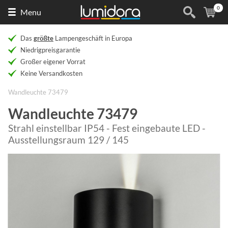
0
Naar
(
Ar
Menu
de
homepage
Das
größte
Lampengeschäft in Europa
Niedrigpreisgarantie
Großer eigener Vorrat
Keine Versandkosten
Wandleuchte 73479
Wandleuchte 73479
Strahl einstellbar IP54 - Fest eingebaute LED -
Ausstellungsraum 129 / 145