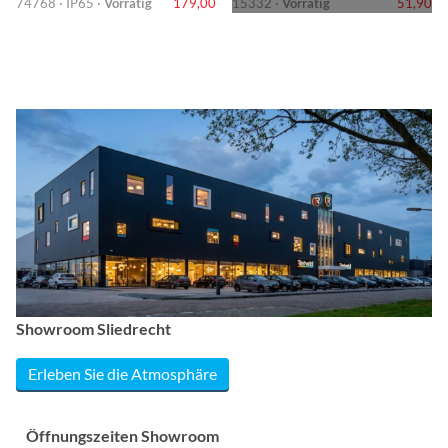
74768 · IP65 ·
Vorrätig
179,00
15332 ·
Vorrätig
51,90
Showroom Sliedrecht
Erleben Sie die Atmosphäre
Öffnungszeiten Showroom