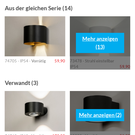
Aus der gleichen Serie (14)
Mehr anzeigen
(13)
74705 · IP54 ·
Vorrätig
59,90
73478 · Strahl einstellbar
IP54
59,90
Verwandt (3)
Mehr anzeigen (2)