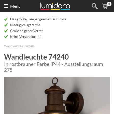
0
Naar
(
Ar
Menu
de
homepage
Das
größte
Lampengeschäft in Europa
Niedrigpreisgarantie
Großer eigener Vorrat
Keine Versandkosten
Wandleuchte 74240
Wandleuchte 74240
In rostbrauner Farbe IP44 - Ausstellungsraum
275