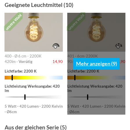
Geeignete Leuchtmittel (10)
unsere Wahl
unsere Wahl
400 · Ø 6 cm - 2200K
401 · 6cm-2200K
420lm ·
Vorrätig
14,90
90/220/420lm ·
Vorrätig
14,90
Mehr anzeigen (9)
Lichtfarbe: 2200 K
Lichtfarbe: 2200 K
Lichtleistung Werksangabe: 420
Lichtleistung Werksangabe: 420
lm
lm
5 Watt · 420 Lumen · 2200 Kelvin
5 Watt · 420 Lumen · 2200 Kelvin
· Ø6cm
· Ø6cm
Aus der gleichen Serie (5)