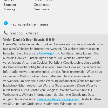
Mo - Fr
09:00 - 17:00
Samstag
Geschlossen
Sonntag
Geschlossen
Häufig gestellte Fragen
039292 - 678215
Vielen Dank für Ihren Besuch. 🍪🍪🍪
de@lumidora.com
Diese Webseite verwendet Cookies. Cookies sind sicher und werden von
fast allen Websites im Internet verwendet. Für weitere Informationen
besuchen Sie bitte unsere
Cookie-politik
. Auf dieser Seite können Sie
auch die Cookies-Einstellungen ändern. Die Website verwendet
Facebook
Instagram
verschiedene Arten von Cookies. Funktions-Cookies; ohne diese würde
Kundenmeinungen
die Website nicht richtig funktionieren. Analyse-Cookies; die erhaltenen
Informationen werden verwendet, um das Funktionieren der Website zu
Exzellent - eKomi.de
verbessern. Profil-Cookies; die erhaltenen Informationen werden
verwendet, um personalisierte Werbung auf anderen Websites mit dem
höchstmöglichen relevanten Wert für Sie anzuzeigen. Diese Website
nutzt hierfür auch Dienste von Google zu Werbezwecken und zur
Webanalyse. Weitere Informationen darüber, wie Google mit Daten
umgeht, finden Sie unter
business.safety.google/privacy
. Deshalb bitten
wir Sie, einer der Optionen zuzustimmen. Wir danken Ihnen.