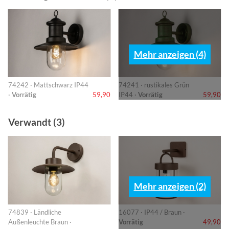
Mehr anzeigen (4)
74242 · Mattschwarz IP44
74241 · rustikales Grün
·
Vorrätig
59,90
IP44 ·
Vorrätig
59,90
Verwandt (3)
Mehr anzeigen (2)
74839 · Ländliche
16077 · IP44 / Braun ·
Außenleuchte Braun ·
Vorrätig
49,90