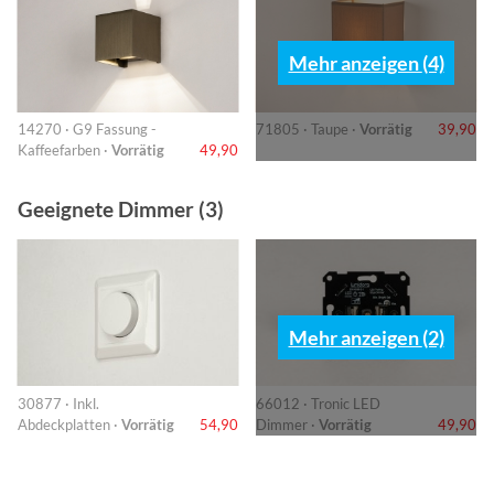
Mehr anzeigen (4)
14270 · G9 Fassung -
71805 · Taupe ·
Vorrätig
39,90
Kaffeefarben ·
Vorrätig
49,90
Geeignete Dimmer (3)
Mehr anzeigen (2)
30877 · Inkl.
66012 · Tronic LED
Abdeckplatten ·
Vorrätig
54,90
Dimmer ·
Vorrätig
49,90