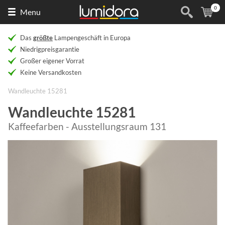
0
Naar
(
Ar
Menu
de
homepage
Das
größte
Lampengeschäft in Europa
Niedrigpreisgarantie
Großer eigener Vorrat
Keine Versandkosten
Wandleuchte 15281
Wandleuchte 15281
Kaffeefarben - Ausstellungsraum 131