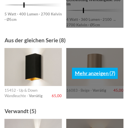
lm
5 Watt · 400 Lumen · 2700 Kelvin
· Ø5cm
4 Watt · 360 Lumen · 2100 →
2700 Kelvin · Ø5cm
Aus der gleichen Serie (8)
Mehr anzeigen (7)
15452 · Up & Down
16083 · Beige ·
Vorrätig
45,00
Wandleuchte ·
Vorrätig
65,00
Verwandt (5)