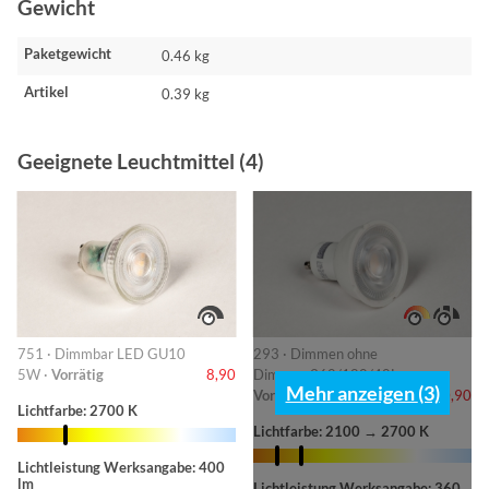
Gewicht
Paketgewicht
0.46 kg
Artikel
0.39 kg
Geeignete Leuchtmittel (4)
751 · Dimmbar LED GU10
293 · Dimmen ohne
5W ·
Vorrätig
8,90
Dimmer-360/180/40L ·
Mehr anzeigen (3)
Vorrätig
10,90
Lichtfarbe: 2700 K
Lichtfarbe: 2100 → 2700 K
Lichtleistung Werksangabe: 400
lm
Lichtleistung Werksangabe: 360