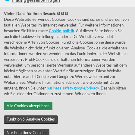
039292 - 678215
Vielen Dank für Ihren Besuch. 🍪🍪🍪
Diese Webseite verwendet Cookies. Cookies sind sicher und werden von
de@lumidora.com
fast allen Websites im Internet verwendet. Für weitere Informationen
besuchen Sie bitte unsere
Cookie-politik
. Auf dieser Seite können Sie
auch die Cookies-Einstellungen ändern. Die Website verwendet
verschiedene Arten von Cookies. Funktions-Cookies; ohne diese würde
Facebook
Instagram
die Website nicht richtig funktionieren. Analyse-Cookies; die erhaltenen
Kundenmeinungen
Informationen werden verwendet, um das Funktionieren der Website zu
verbessern. Profil-Cookies; die erhaltenen Informationen werden
Exzellent - eKomi.de
verwendet, um personalisierte Werbung auf anderen Websites mit dem
höchstmöglichen relevanten Wert für Sie anzuzeigen. Diese Website
nutzt hierfür auch Dienste von Google zu Werbezwecken und zur
Webanalyse. Weitere Informationen darüber, wie Google mit Daten
umgeht, finden Sie unter
business.safety.google/privacy
. Deshalb bitten
wir Sie, einer der Optionen zuzustimmen. Wir danken Ihnen.
Alle Cookies akzeptieren
© 1955 - 2026 Lumidora
Funktion & Analyse Cookies
Nur Funktions-Cookies