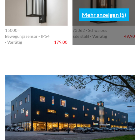
Mehr anzeigen (5)
15000 ·
73362 · Schwarzes
Bewegungssensor - IP54
Edelstahl ·
Vorrätig
49,90
·
Vorrätig
179,00