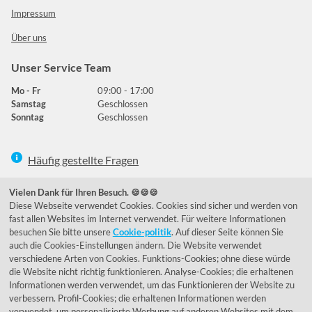
Impressum
Über uns
Unser Service Team
Mo - Fr
09:00 - 17:00
Samstag
Geschlossen
Sonntag
Geschlossen
Häufig gestellte Fragen
039292 - 678215
Vielen Dank für Ihren Besuch. 🍪🍪🍪
Diese Webseite verwendet Cookies. Cookies sind sicher und werden von
de@lumidora.com
fast allen Websites im Internet verwendet. Für weitere Informationen
besuchen Sie bitte unsere
Cookie-politik
. Auf dieser Seite können Sie
auch die Cookies-Einstellungen ändern. Die Website verwendet
verschiedene Arten von Cookies. Funktions-Cookies; ohne diese würde
Facebook
Instagram
die Website nicht richtig funktionieren. Analyse-Cookies; die erhaltenen
Kundenmeinungen
Informationen werden verwendet, um das Funktionieren der Website zu
verbessern. Profil-Cookies; die erhaltenen Informationen werden
Exzellent - eKomi.de
verwendet, um personalisierte Werbung auf anderen Websites mit dem