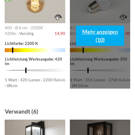
400 · Ø 6 cm - 2200K
417 · 4,5 cm - 2700K
Mehr anzeigen
420lm ·
Vorrätig
14,90
80/180/370lm ·
Vorrätig
8,90
(10)
Lichtfarbe: 2200 K
Lichtfarbe: 2700 K
Lichtleistung Werksangabe: 420
Lichtleistung Werksangabe: 350
lm
lm
5 Watt · 420 Lumen · 2200 Kelvin
4 Watt · 350 Lumen · 2700 Kelvin
· Ø6cm
· Ø4.50cm
Verwandt (6)