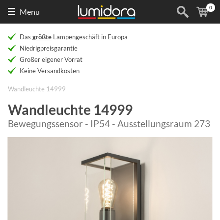
0
Naar
(
Ar
Menu
de
homepage
Das
größte
Lampengeschäft in Europa
Niedrigpreisgarantie
Großer eigener Vorrat
Keine Versandkosten
Wandleuchte 14999
Wandleuchte 14999
Bewegungssensor - IP54 - Ausstellungsraum 273