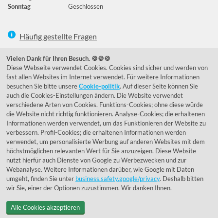
Sonntag
Geschlossen
Häufig gestellte Fragen
039292 - 678215
Vielen Dank für Ihren Besuch. 🍪🍪🍪
Diese Webseite verwendet Cookies. Cookies sind sicher und werden von
de@lumidora.com
fast allen Websites im Internet verwendet. Für weitere Informationen
besuchen Sie bitte unsere
Cookie-politik
. Auf dieser Seite können Sie
auch die Cookies-Einstellungen ändern. Die Website verwendet
verschiedene Arten von Cookies. Funktions-Cookies; ohne diese würde
Facebook
Instagram
die Website nicht richtig funktionieren. Analyse-Cookies; die erhaltenen
Kundenmeinungen
Informationen werden verwendet, um das Funktionieren der Website zu
verbessern. Profil-Cookies; die erhaltenen Informationen werden
Exzellent - eKomi.de
verwendet, um personalisierte Werbung auf anderen Websites mit dem
höchstmöglichen relevanten Wert für Sie anzuzeigen. Diese Website
nutzt hierfür auch Dienste von Google zu Werbezwecken und zur
Webanalyse. Weitere Informationen darüber, wie Google mit Daten
umgeht, finden Sie unter
business.safety.google/privacy
. Deshalb bitten
wir Sie, einer der Optionen zuzustimmen. Wir danken Ihnen.
Alle Cookies akzeptieren
© 1955 - 2026 Lumidora