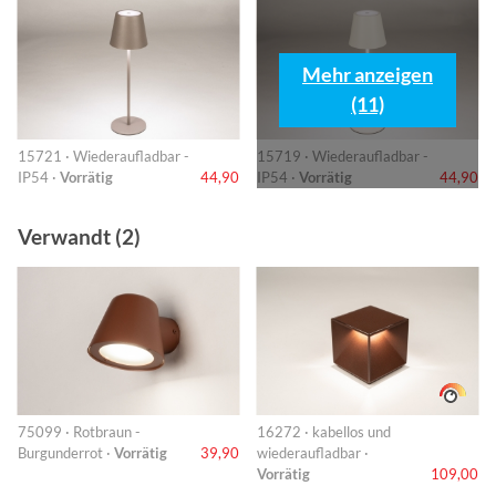
Mehr anzeigen
(11)
15721 · Wiederaufladbar -
15719 · Wiederaufladbar -
IP54 ·
Vorrätig
44,90
IP54 ·
Vorrätig
44,90
Verwandt (2)
75099 · Rotbraun -
16272 · kabellos und
Burgunderrot ·
Vorrätig
39,90
wiederaufladbar ·
Vorrätig
109,00