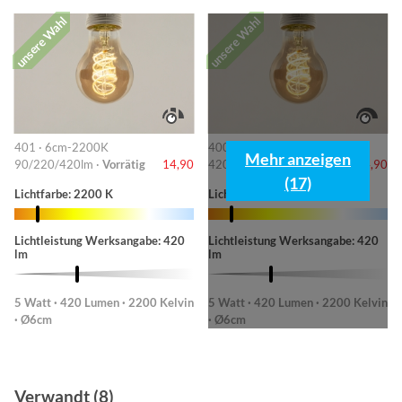
unsere Wahl
unsere Wahl
401 · 6cm-2200K
400 · Ø 6 cm - 2200K
Mehr anzeigen
90/220/420lm ·
Vorrätig
14,90
420lm ·
Vorrätig
14,90
(17)
Lichtfarbe: 2200 K
Lichtfarbe: 2200 K
Lichtleistung Werksangabe: 420
Lichtleistung Werksangabe: 420
lm
lm
5 Watt · 420 Lumen · 2200 Kelvin
5 Watt · 420 Lumen · 2200 Kelvin
· Ø6cm
· Ø6cm
Verwandt (8)