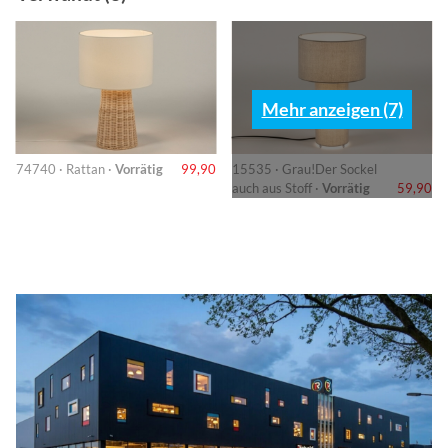
Mehr anzeigen (7)
74740 · Rattan ·
Vorrätig
99,90
15535 · Grau!Der Sockel
auch aus Stoff ·
Vorrätig
59,90