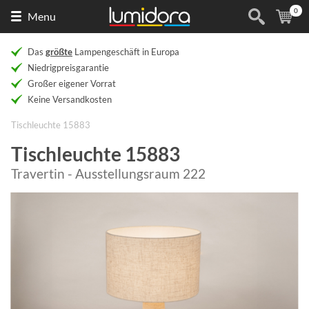
0
Naar
(
Ar
Menu
de
homepage
Das
größte
Lampengeschäft in Europa
Niedrigpreisgarantie
Großer eigener Vorrat
Keine Versandkosten
Tischleuchte 15883
Tischleuchte 15883
Travertin - Ausstellungsraum 222