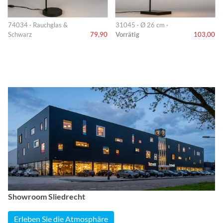
74034 · Rauchglas &
31045 · Ø 26 cm ·
Schwarz
79,90
Vorrätig
103,00
Showroom Sliedrecht
Erleben Sie die Atmosphäre