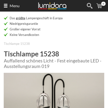
0
Naar
(
Ar
Menu
de
homepage
Das
größte
Lampengeschäft in Europa
Niedrigpreisgarantie
Großer eigener Vorrat
Keine Versandkosten
Tischlampe 15238
Tischlampe 15238
Auffallend schönes Licht - Fest eingebaute LED -
Ausstellungsraum 019