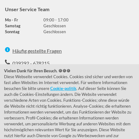
Unser Service Team
Mo - Fr
09:00 - 17:00
Samstag
Geschlossen
Sonntag
Geschlossen
Häufig gestellte Fragen
039292 - 678215
Vielen Dank für Ihren Besuch. 🍪🍪🍪
de@lumidora.com
Diese Webseite verwendet Cookies. Cookies sind sicher und werden von
fast allen Websites im Internet verwendet. Für weitere Informationen
besuchen Sie bitte unsere
Cookie-politik
. Auf dieser Seite können Sie
auch die Cookies-Einstellungen ändern. Die Website verwendet
Facebook
Instagram
verschiedene Arten von Cookies. Funktions-Cookies; ohne diese würde
Kundenmeinungen
die Website nicht richtig funktionieren. Analyse-Cookies; die erhaltenen
Informationen werden verwendet, um das Funktionieren der Website zu
Exzellent - eKomi.de
verbessern. Profil-Cookies; die erhaltenen Informationen werden
verwendet, um personalisierte Werbung auf anderen Websites mit dem
höchstmöglichen relevanten Wert für Sie anzuzeigen. Diese Website
nutzt hierfür auch Dienste von Google zu Werbezwecken und zur