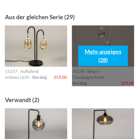
Aus der gleichen Serie (29)
Mehr anzeigen
(28)
15237 · Auffallend
16238 · Beige /
schönes Licht ·
Vorrätig
259,00
Champagnerfarbe ·
Vorrätig
329,00
Verwandt (2)