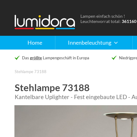
Lampen einfach schön !
Naar
Leuchtenvorrat total:
361160
de
homepage
Home
Innenbeleuchtung
Das
größte
Lampengeschäft in Europa
Niedrigpre
Stehlampe 73188
Stehlampe 73188
Kantelbare Uplighter - Fest eingebaute LED - 