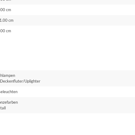
.00 cm
1.00 cm
.00 cm
ehlampen
Deckenfluter/Uplighter
seleuchten
onzefarben
tall