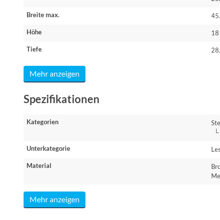
Breite max.
45
Höhe
18
Tiefe
28
Mehr anzeigen
Spezifikationen
Kategorien
St
└ 
Unterkategorie
Le
Material
Br
Me
Mehr anzeigen