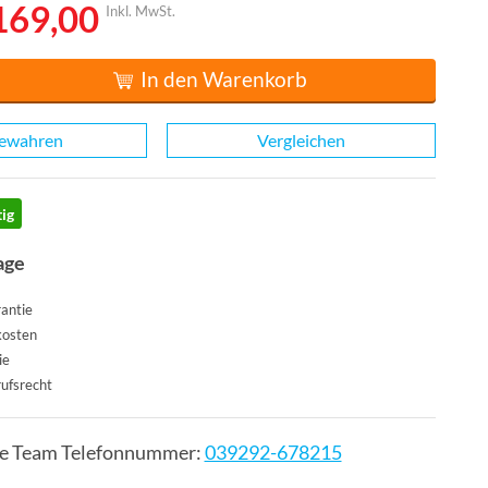
169,00
Inkl. MwSt.
In den Warenkorb
ewahren
Vergleichen
ig
age
antie
kosten
ie
ufsrecht
ce Team Telefonnummer:
039292-678215