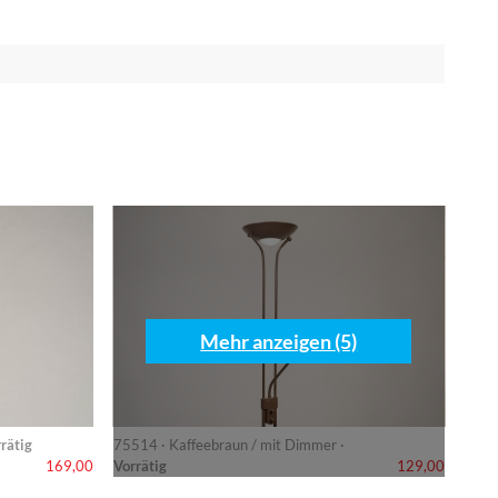
Mehr anzeigen (5)
rätig
75514 · Kaffeebraun / mit Dimmer ·
Vorrätig
169,00
129,00