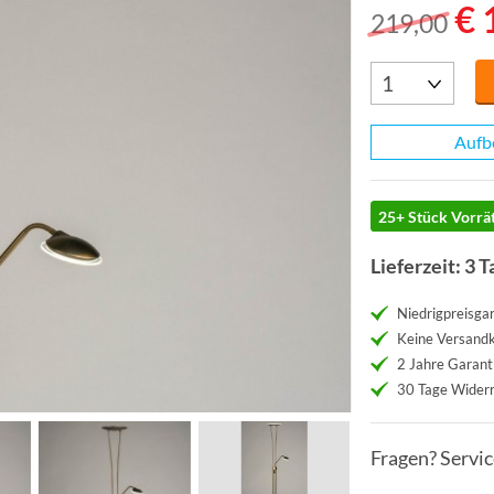
€ 
219,00
Aufb
25+ Stück Vorrät
Lieferzeit: 3 T
Niedrigpreisgar
Keine Versand
2 Jahre Garant
30 Tage Widerr
Fragen? Servi