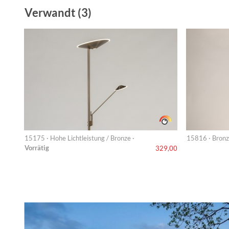
Verwandt (3)
15175 · Hohe Lichtleistung / Bronze ·
15816 · Bronz
Vorrätig
329,00