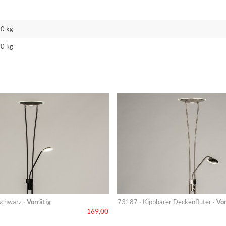
00 kg
40 kg
schwarz ·
Vorrätig
73187 · Kippbarer Deckenfluter ·
Vor
169,00