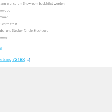
 kann in unserem Showroom besichtigt werden
aum 030
immer
euchtmitteln
abel und Stecker für die Steckdose
Dimmer
en
eitung 73188