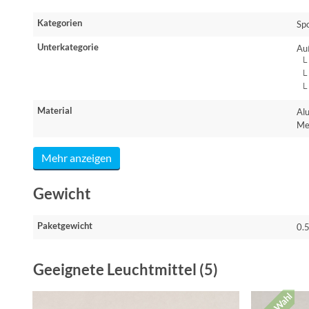
Kategorien
Sp
Unterkategorie
Au
└ 
└ 
└ 
Material
Al
Me
Mehr anzeigen
Gewicht
Paketgewicht
0.
Geeignete Leuchtmittel (5)