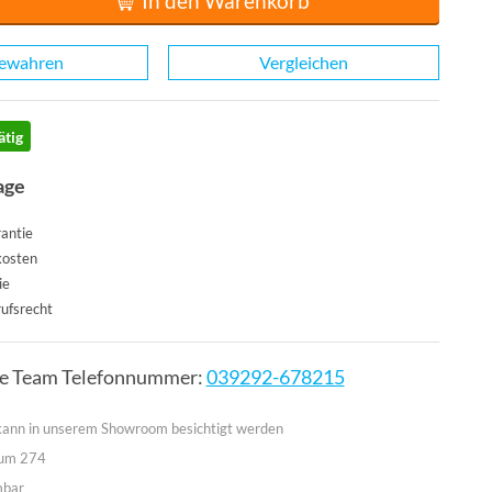
In den Warenkorb
ewahren
Vergleichen
ätig
age
antie
kosten
ie
ufsrecht
ce Team Telefonnummer:
039292-678215
 kann in unserem Showroom besichtigt werden
aum 274
mbar