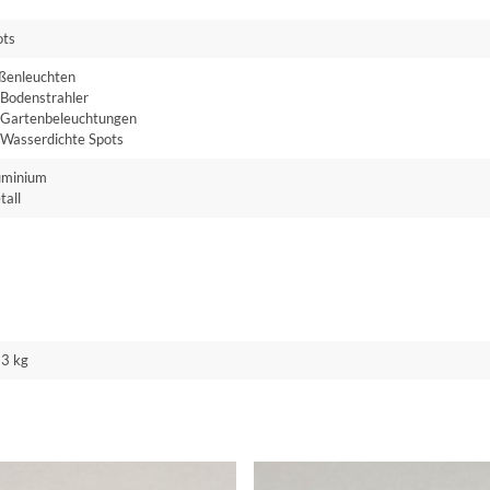
ots
ßenleuchten
Bodenstrahler
Gartenbeleuchtungen
Wasserdichte Spots
uminium
tall
53 kg