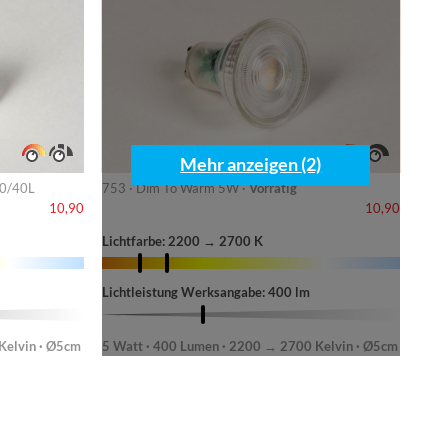
Mehr anzeigen (2)
80/40L
753 · Dim To Warm 5W ·
Vorrätig
10,90
10,90
Lichtfarbe: 2200 → 2700 K
Lichtleistung Werksangabe: 400 lm
Kelvin · Ø5cm
5 Watt · 400 Lumen · 2200 → 2700 Kelvin · Ø5cm