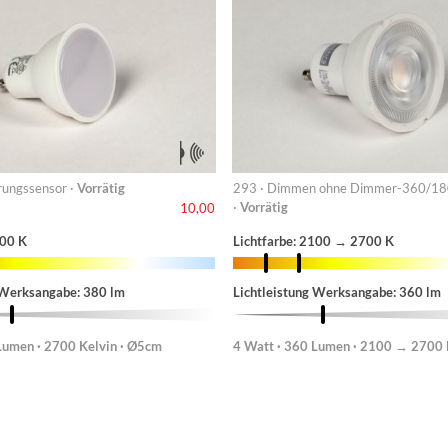
ungssensor ·
Vorrätig
293 · Dimmen ohne Dimmer-360/1
·
Vorrätig
10,00
700 K
Lichtfarbe: 2100 → 2700 K
 Werksangabe: 380 lm
Lichtleistung Werksangabe: 360 lm
Lumen · 2700 Kelvin · Ø5cm
4 Watt · 360 Lumen · 2100 → 2700 