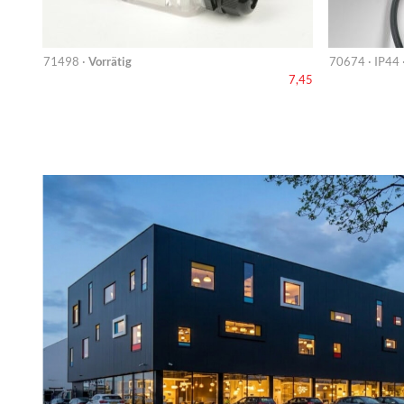
71498 ·
Vorrätig
70674 · IP44 
7,45