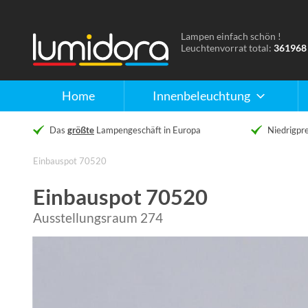
Lampen einfach schön !
Naar
Leuchtenvorrat total:
361968
de
homepage
Home
Innenbeleuchtung
Das
größte
Lampengeschäft in Europa
Niedrigpre
Einbauspot 70520
Einbauspot 70520
Ausstellungsraum 274