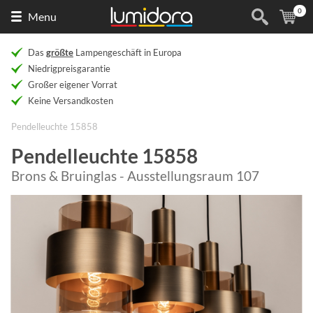
0
Naar
(
Ar
Menu
de
homepage
Das
größte
Lampengeschäft in Europa
Niedrigpreisgarantie
Großer eigener Vorrat
Keine Versandkosten
Pendelleuchte 15858
Pendelleuchte 15858
Brons & Bruinglas - Ausstellungsraum 107