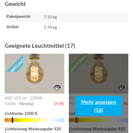
Gewicht
Paketgewicht
7.10 kg
Artikel
5.70 kg
Geeignete Leuchtmittel (17)
unsere Wahl
Vorbild Leuchte
400 · Ø 6 cm - 2200K
401 · 6cm-2200K
Mehr anzeigen
420lm ·
Vorrätig
14,90
90/220/420lm ·
Vorrätig
14,90
(16)
Lichtfarbe: 2200 K
Lichtfarbe: 2200 K
Lichtleistung Werksangabe: 420
Lichtleistung Werksangabe: 420