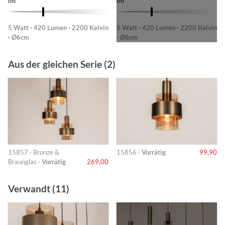
lm
lm
5 Watt · 420 Lumen · 2200 Kelvin
5 Watt · 420 Lumen · 2200 Kelvin
· Ø6cm
· Ø6cm
Aus der gleichen Serie (2)
15857 · Bronze &
15856 ·
Vorrätig
99,90
Braunglas ·
Vorrätig
269,00
Verwandt (11)