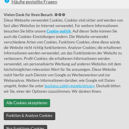
Häufig gestellte Fragen
039292 - 678215
Vielen Dank für Ihren Besuch. 🍪🍪🍪
Diese Webseite verwendet Cookies. Cookies sind sicher und werden von
de@lumidora.com
fast allen Websites im Internet verwendet. Für weitere Informationen
besuchen Sie bitte unsere
Cookie-politik
. Auf dieser Seite können Sie
auch die Cookies-Einstellungen ändern. Die Website verwendet
verschiedene Arten von Cookies. Funktions-Cookies; ohne diese würde
Facebook
Instagram
die Website nicht richtig funktionieren. Analyse-Cookies; die erhaltenen
Kundenmeinungen
Informationen werden verwendet, um das Funktionieren der Website zu
verbessern. Profil-Cookies; die erhaltenen Informationen werden
Exzellent - eKomi.de
verwendet, um personalisierte Werbung auf anderen Websites mit dem
höchstmöglichen relevanten Wert für Sie anzuzeigen. Diese Website
nutzt hierfür auch Dienste von Google zu Werbezwecken und zur
Webanalyse. Weitere Informationen darüber, wie Google mit Daten
umgeht, finden Sie unter
business.safety.google/privacy
. Deshalb bitten
wir Sie, einer der Optionen zuzustimmen. Wir danken Ihnen.
Alle Cookies akzeptieren
© 1955 - 2026 Lumidora
Funktion & Analyse Cookies
Nur Funktions-Cookies