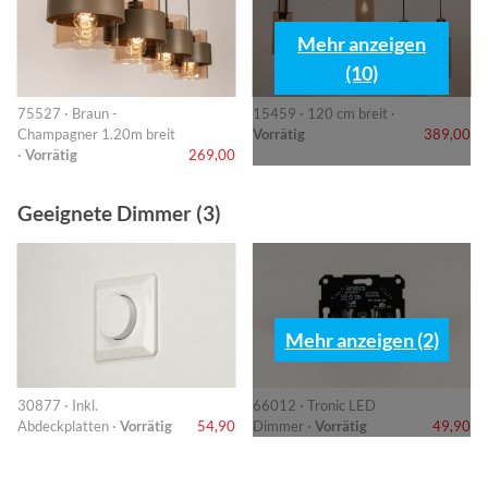
Mehr anzeigen
(10)
75527 · Braun -
15459 · 120 cm breit ·
Champagner 1.20m breit
Vorrätig
389,00
·
Vorrätig
269,00
Geeignete Dimmer (3)
Mehr anzeigen (2)
30877 · Inkl.
66012 · Tronic LED
Abdeckplatten ·
Vorrätig
54,90
Dimmer ·
Vorrätig
49,90