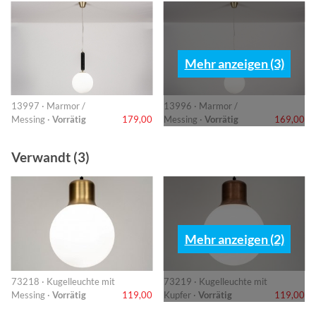
Mehr anzeigen (3)
13997 · Marmor /
13996 · Marmor /
Messing ·
Vorrätig
179,00
Messing ·
Vorrätig
169,00
Verwandt (3)
Mehr anzeigen (2)
73218 · Kugelleuchte mit
73219 · Kugelleuchte mit
Messing ·
Vorrätig
119,00
Kupfer ·
Vorrätig
119,00