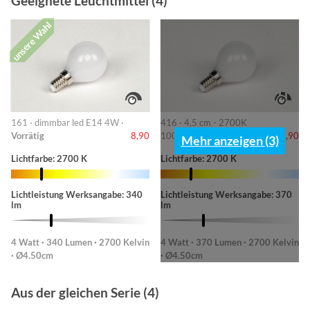
Geeignete Leuchtmittel (4)
unsere Wahl
161 · dimmbar led E14 4W ·
416 · 4,5 cm - 2700K
Vorrätig
8,90
100/240/430lm ·
Vorrätig
8,90
Mehr anzeigen (3)
Lichtfarbe: 2700 K
Lichtfarbe: 2700 K
Lichtleistung Werksangabe: 340
Lichtleistung Werksangabe: 370
lm
lm
4 Watt · 340 Lumen · 2700 Kelvin
4 Watt · 370 Lumen · 2700 Kelvin
· Ø4.50cm
· Ø4.50cm
Aus der gleichen Serie (4)