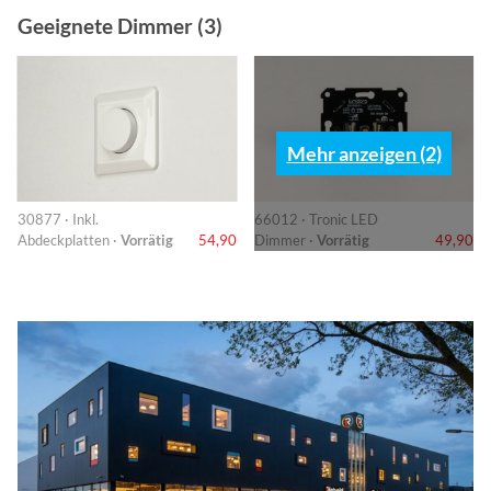
Geeignete Dimmer (3)
Mehr anzeigen (2)
30877 · Inkl.
66012 · Tronic LED
Abdeckplatten ·
Vorrätig
54,90
Dimmer ·
Vorrätig
49,90