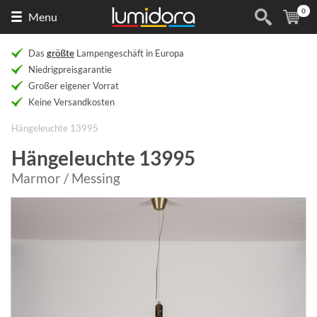
0
Naar
(
Ar
Menu
de
homepage
Das
größte
Lampengeschäft in Europa
Niedrigpreisgarantie
Großer eigener Vorrat
Keine Versandkosten
Hängeleuchte 13995
Hängeleuchte 13995
Marmor / Messing