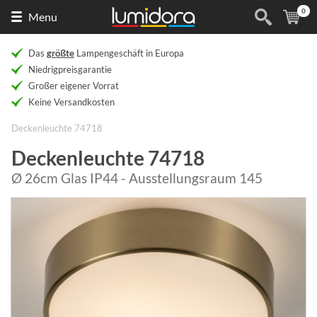
0
Naar
(
Ar
Menu
de
homepage
Das
größte
Lampengeschäft in Europa
Niedrigpreisgarantie
Großer eigener Vorrat
Keine Versandkosten
Deckenleuchte 74718
Deckenleuchte 74718
Ø 26cm Glas IP44 - Ausstellungsraum 145