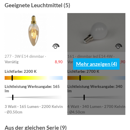
Geeignete Leuchtmittel (5)
277 · 3W E14 dimmbar ·
161 · dimmbar led E14 4W ·
Vorrätig
8,90
Vorrätig
8,90
Mehr anzeigen (4)
Lichtfarbe: 2200 K
Lichtfarbe: 2700 K
Lichtleistung Werksangabe: 165
Lichtleistung Werksangabe: 340
lm
lm
3 Watt · 165 Lumen · 2200 Kelvin
4 Watt · 340 Lumen · 2700 Kelvin
· Ø3.50cm
· Ø4.50cm
Aus der gleichen Serie (9)