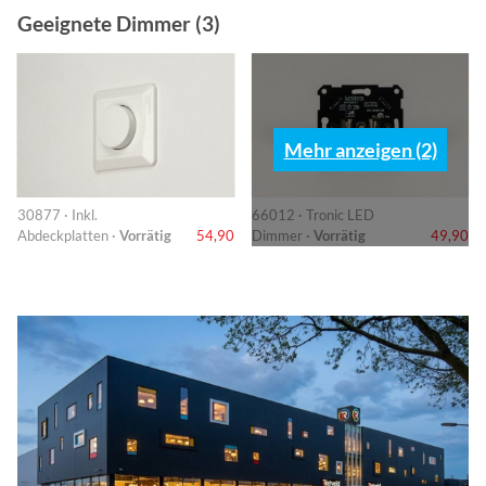
Geeignete Dimmer (3)
Mehr anzeigen (2)
30877 · Inkl.
66012 · Tronic LED
Abdeckplatten ·
Vorrätig
54,90
Dimmer ·
Vorrätig
49,90