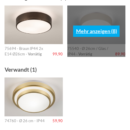
Mehr anzeigen (8)
75694 · Braun IP44 2x
75540 · Ø 26cm / Glas /
E14 Ø26cm ·
Vorrätig
99,90
IP44 ·
Vorrätig
89,90
Verwandt (1)
74760 · Ø 26 cm - IP44
59,90