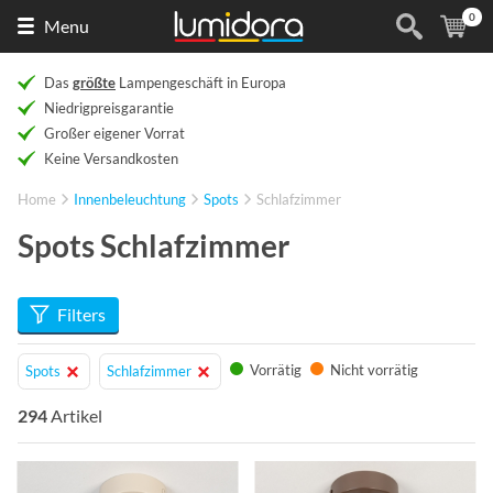
0
Naar
(
Ar
Menu
de
homepage
Das
größte
Lampengeschäft in Europa
Niedrigpreisgarantie
Großer eigener Vorrat
Keine Versandkosten
Home
Innenbeleuchtung
Spots
Schlafzimmer
Spots Schlafzimmer
Filters
Vorrätig
Nicht vorrätig
Spots
Schlafzimmer
294
Artikel
Info
Info