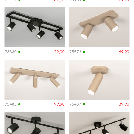
Info
Info
•
•
73330
129,00
75572
69,90
Info
Info
•
•
75483
99,90
75487
39,90
Info
Info