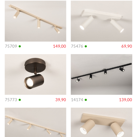
Info
Info
•
•
75709
149,00
75476
69,90
Info
Info
•
•
75773
39,90
14174
139,00
Info
Info