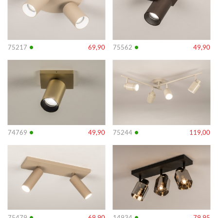
•
•
75217
69,90
75562
49,90
Info
Info
•
•
74769
49,90
75244
119,00
Info
Info
•
•
75479
69,90
14934
79,95