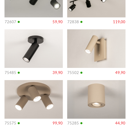
•
•
72607
59,90
72838
119,00
Info
Info
•
•
75485
39,90
75502
49,90
Info
Info
•
•
75575
99,90
75285
44,90