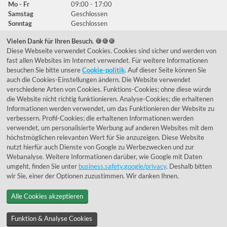
Mo - Fr
09:00 - 17:00
Samstag
Geschlossen
Sonntag
Geschlossen
Vielen Dank für Ihren Besuch. 🍪🍪🍪
Diese Webseite verwendet Cookies. Cookies sind sicher und werden von
Häufig gestellte Fragen
fast allen Websites im Internet verwendet. Für weitere Informationen
besuchen Sie bitte unsere
Cookie-politik
. Auf dieser Seite können Sie
039292 - 678215
auch die Cookies-Einstellungen ändern. Die Website verwendet
verschiedene Arten von Cookies. Funktions-Cookies; ohne diese würde
de@lumidora.com
die Website nicht richtig funktionieren. Analyse-Cookies; die erhaltenen
Informationen werden verwendet, um das Funktionieren der Website zu
verbessern. Profil-Cookies; die erhaltenen Informationen werden
verwendet, um personalisierte Werbung auf anderen Websites mit dem
Facebook
Instagram
höchstmöglichen relevanten Wert für Sie anzuzeigen. Diese Website
Kundenmeinungen
nutzt hierfür auch Dienste von Google zu Werbezwecken und zur
Webanalyse. Weitere Informationen darüber, wie Google mit Daten
Exzellent - eKomi.de
umgeht, finden Sie unter
business.safety.google/privacy
. Deshalb bitten
wir Sie, einer der Optionen zuzustimmen. Wir danken Ihnen.
Alle Cookies akzeptieren
Funktion & Analyse Cookies