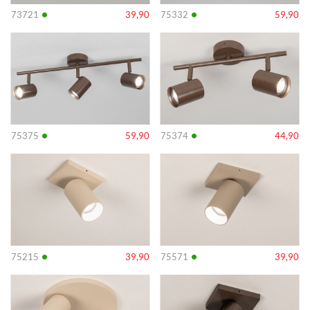
•
•
73721
39,90
75332
59,90
Info
Info
•
•
75375
59,90
75374
44,90
Info
Info
•
•
75215
39,90
75571
39,90
Info
Info