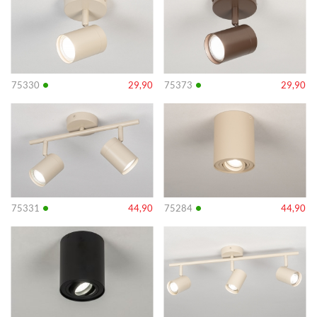
•
•
75330
29,90
75373
29,90
Info
Info
•
•
75331
44,90
75284
44,90
Info
Info