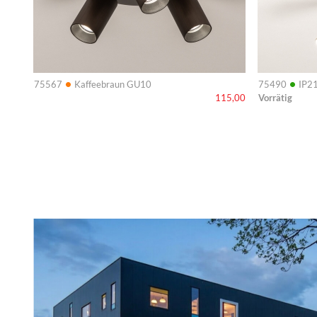
•
•
75567
Kaffeebraun GU10
75490
IP21
Vorrätig
115,00