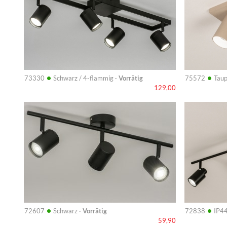
•
•
73330
Schwarz / 4-flammig ·
Vorrätig
75572
Tau
129,00
Info
Info
•
•
72607
Schwarz ·
Vorrätig
72838
IP44
59,90