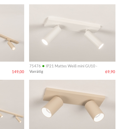
Info
•
75476
IP21 Mattes Weiß mini GU10 ·
Vorrätig
149,00
69,90
Info