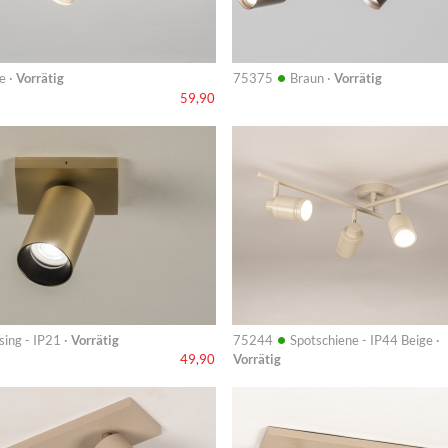
•
e ·
Vorrätig
75375
Braun ·
Vorrätig
59,90
Info
•
ing - IP21 ·
Vorrätig
75244
Spotschiene - IP44 Beige ·
Vorrätig
49,90
Info