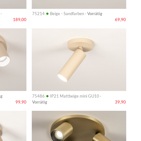
•
·
75214
Beige - Sandfarben ·
Vorrätig
189,00
69,90
Info
•
ig
75486
IP21 Mattbeige mini GU10 ·
Vorrätig
99,90
39,90
Info