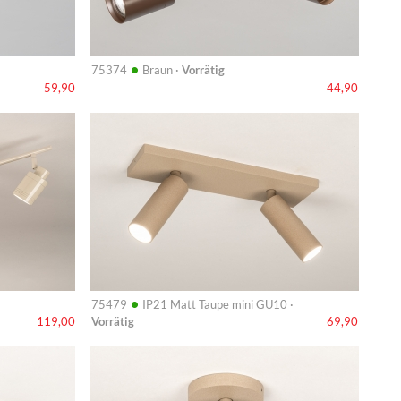
•
75374
Braun ·
Vorrätig
59,90
44,90
Info
•
75479
IP21 Matt Taupe mini GU10 ·
Vorrätig
119,00
69,90
Info