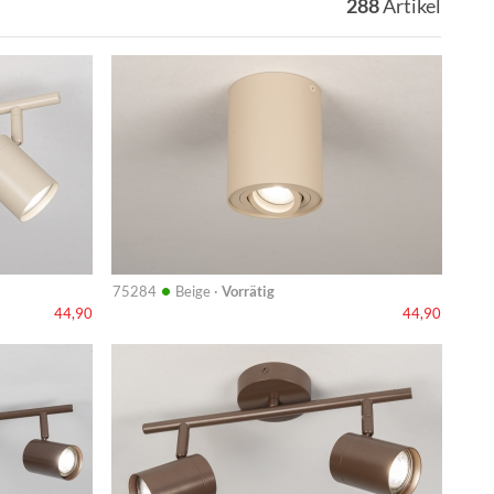
288
Artikel
Info
•
75284
Beige ·
Vorrätig
44,90
44,90
Info