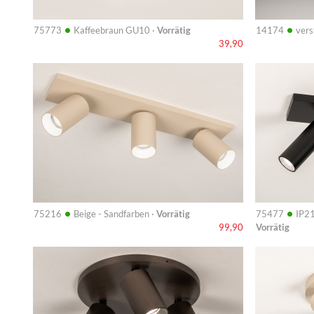
•
•
75773
Kaffeebraun GU10 ·
Vorrätig
14174
vers
39,90
Info
Info
•
•
75216
Beige - Sandfarben ·
Vorrätig
75477
IP21
Vorrätig
99,90
Info
Info