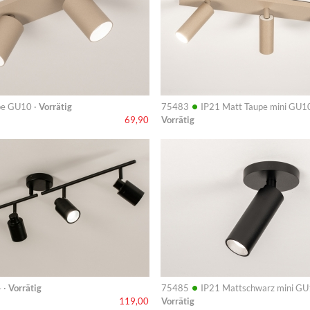
•
pe GU10 ·
Vorrätig
75483
IP21 Matt Taupe mini GU10
Vorrätig
69,90
Info
•
 ·
Vorrätig
75485
IP21 Mattschwarz mini GU
Vorrätig
119,00