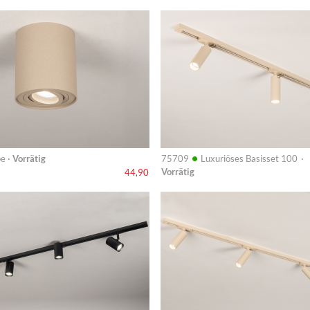
Info
•
e ·
Vorrätig
75709
Luxuriöses Basisset 100 ·
Vorrätig
44,90
Info