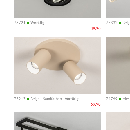
•
•
73721
Vorrätig
75332
Beig
39,90
Info
Info
•
•
75217
Beige - Sandfarben ·
Vorrätig
74769
Mess
69,90
Info
Info