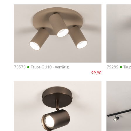
Info
Info
•
•
75575
Taupe GU10 ·
Vorrätig
75285
Taup
99,90
Info
Info