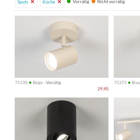
Vorrätig
Nicht vorrätig
Spots
Küche
Info
Info
•
•
75330
Beige ·
Vorrätig
75373
Brau
29,90
Info
Info