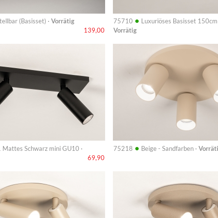
•
tellbar (Basisset) ·
Vorrätig
75710
Luxuriöses Basisset 150cm 
Vorrätig
139,00
Info
•
 Mattes Schwarz mini GU10 ·
75218
Beige - Sandfarben ·
Vorrät
69,90
Info