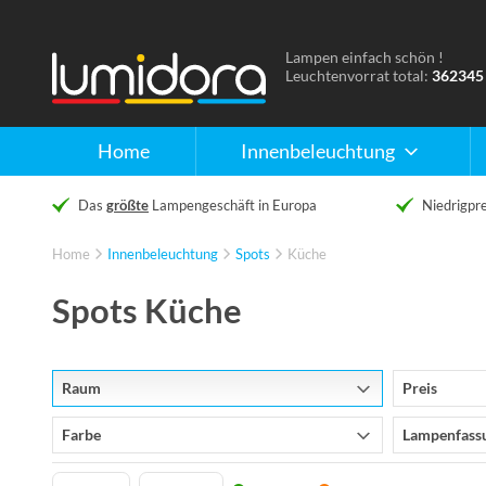
Lampen einfach schön !
Naar
Leuchtenvorrat total:
362345
de
homepage
Home
Innenbeleuchtung
Das
größte
Lampengeschäft in Europa
Niedrigpre
Home
Innenbeleuchtung
Spots
Küche
Spots Küche
Raum
Preis
Farbe
Lampenfass