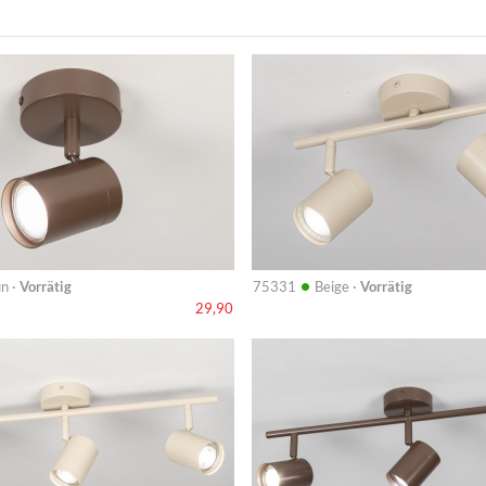
Info
•
n ·
Vorrätig
75331
Beige ·
Vorrätig
29,90
Info