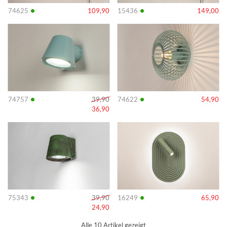
•
•
74625
109,90
15436
149,00
Info
Info
•
•
74757
39,90
74622
54,90
36,90
Info
Info
•
•
75343
39,90
16249
65,90
24,90
Alle 10 Artikel gezeigt