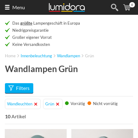
0
Naar
(
Ar
Menu
de
homepage
Das
größte
Lampengeschäft in Europa
Niedrigpreisgarantie
Großer eigener Vorrat
Keine Versandkosten
Home
Innenbeleuchtung
Wandlampen
Grün
Wandlampen Grün
Filters
Vorrätig
Nicht vorrätig
Wandleuchten
Grün
10
Artikel
Info
Info