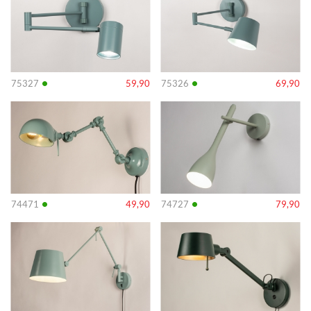
•
•
75327
59,90
75326
69,90
Info
Info
•
•
74471
49,90
74727
79,90
Info
Info