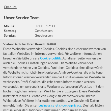
Über uns
Unser Service Team
Mo - Fr
09:00 - 17:00
Samstag
Geschlossen
Sonntag
Geschlossen
Vielen Dank für Ihren Besuch. 🍪🍪🍪
Diese Webseite verwendet Cookies. Cookies sind sicher und werden von
Häufig gestellte Fragen
fast allen Websites im Internet verwendet. Für weitere Informationen
besuchen Sie bitte unsere
Cookie-politik
. Auf dieser Seite können Sie
039292 - 678215
auch die Cookies-Einstellungen ändern. Die Website verwendet
verschiedene Arten von Cookies. Funktions-Cookies; ohne diese würde
de@lumidora.com
die Website nicht richtig funktionieren. Analyse-Cookies; die erhaltenen
Informationen werden verwendet, um das Funktionieren der Website zu
verbessern. Profil-Cookies; die erhaltenen Informationen werden
verwendet, um personalisierte Werbung auf anderen Websites mit dem
Facebook
Instagram
höchstmöglichen relevanten Wert für Sie anzuzeigen. Diese Website
Kundenmeinungen
nutzt hierfür auch Dienste von Google zu Werbezwecken und zur
Webanalyse. Weitere Informationen darüber, wie Google mit Daten
Exzellent - eKomi.de
umgeht, finden Sie unter
business.safety.google/privacy
. Deshalb bitten
wir Sie, einer der Optionen zuzustimmen. Wir danken Ihnen.