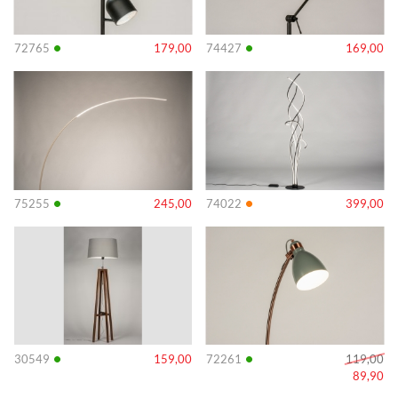
•
•
72765
179,00
74427
169,00
Info
Info
•
•
75255
245,00
74022
399,00
Info
Info
•
•
30549
159,00
72261
119,00
89,90