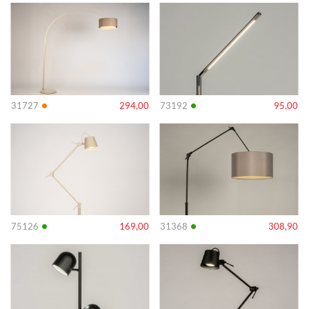
Info
Info
•
•
31727
294,00
73192
95,00
Info
Info
•
•
75126
169,00
31368
308,90
Info
Info