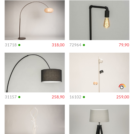
Info
Info
•
•
31718
318,00
72964
79,90
Info
Info
•
•
31157
258,90
16102
259,00
Info
Info