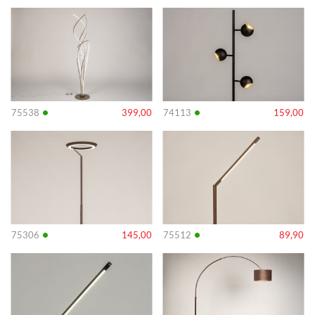
Info
Info
•
•
75538
399,00
74113
159,00
Info
Info
•
•
75306
145,00
75512
89,90
Info
Info