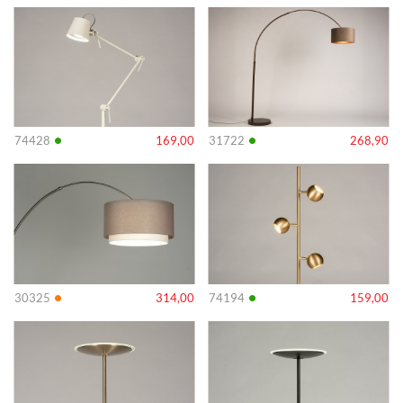
Info
Info
•
•
74428
169,00
31722
268,90
Info
Info
•
•
30325
314,00
74194
159,00
Info
Info