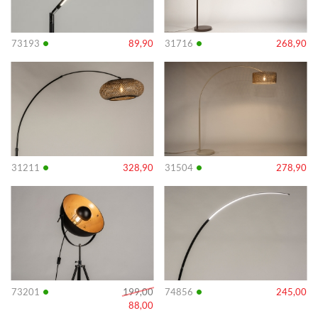
•
•
73193
89,90
31716
268,90
Info
Info
•
•
31211
328,90
31504
278,90
Info
Info
•
•
73201
199,00
74856
245,00
88,00