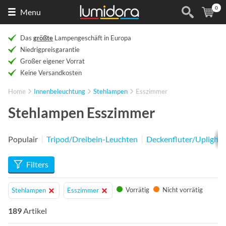
0
Naar
(
Ar
Menu
de
homepage
Das
größte
Lampengeschäft in Europa
Niedrigpreisgarantie
Großer eigener Vorrat
Keine Versandkosten
Home
Innenbeleuchtung
Stehlampen
Esszimmer
Stehlampen Esszimmer
Populair
Tripod/Dreibein-Leuchten
Deckenfluter/Uplighte
Filters
Vorrätig
Nicht vorrätig
Stehlampen
Esszimmer
189
Artikel