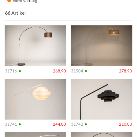
Nicht vorrätig
66
Artikel
Info
Info
•
•
31716
268,90
31504
278,90
Info
Info
•
•
31741
244,00
31742
210,00
Info
Info