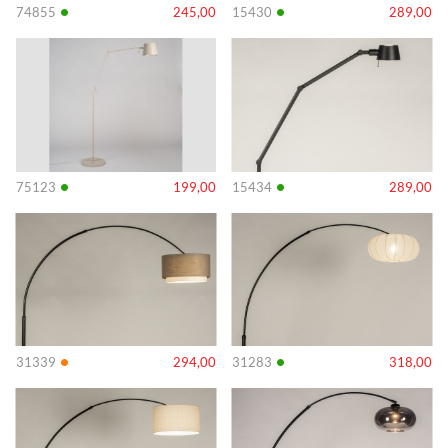
•
•
74855
245,00
15430
289,00
Info
Info
•
•
75123
199,00
15434
289,00
Info
Info
•
•
31339
294,00
31283
318,00
Info
Info