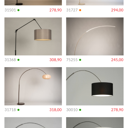
•
•
31501
278,90
31727
294,00
Info
Info
•
•
31368
308,90
75255
245,00
Info
Info
•
•
31718
318,00
30010
278,90
Info
Info