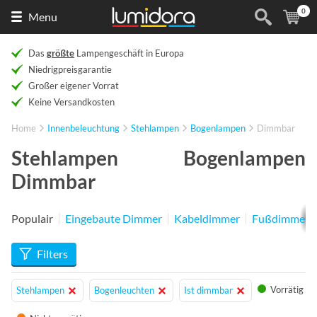
0
Naar
(
Ar
Menu
de
homepage
Das
größte
Lampengeschäft in Europa
Niedrigpreisgarantie
Großer eigener Vorrat
Keine Versandkosten
Home
Innenbeleuchtung
Stehlampen
Bogenlampen
Dimmbar
Stehlampen Bogenlampen
Dimmbar
Populair
Eingebaute Dimmer
Kabeldimmer
Fußdimmer
Filters
Vorrätig
Stehlampen
Bogenleuchten
Ist dimmbar