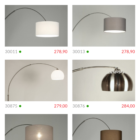
Info
Info
•
•
30011
278,90
30013
278,90
Info
Info
•
•
30875
279,00
30876
284,00
Info
Info