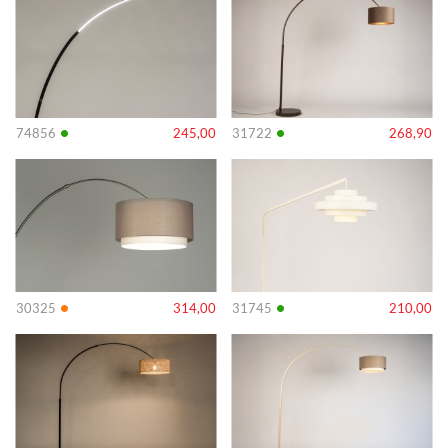
•
•
74856
245,00
31722
268,90
Info
Info
•
•
30325
314,00
31745
210,00
Info
Info