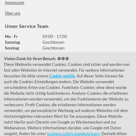
Impressum
Über uns
Unser Service Team
Mo - Fr
09:00 - 17:00
Samstag
Geschlossen
Sonntag
Geschlossen
Vielen Dank für Ihren Besuch. 🍪🍪🍪
Diese Webseite verwendet Cookies. Cookies sind sicher und werden von
Häufig gestellte Fragen
fast allen Websites im Internet verwendet. Für weitere Informationen
besuchen Sie bitte unsere
Cookie-politik
. Auf dieser Seite können Sie
039292 - 678215
auch die Cookies-Einstellungen ändern. Die Website verwendet
verschiedene Arten von Cookies. Funktions-Cookies; ohne diese würde
de@lumidora.com
die Website nicht richtig funktionieren. Analyse-Cookies; die erhaltenen
Informationen werden verwendet, um das Funktionieren der Website zu
verbessern. Profil-Cookies; die erhaltenen Informationen werden
verwendet, um personalisierte Werbung auf anderen Websites mit dem
Facebook
Instagram
höchstmöglichen relevanten Wert für Sie anzuzeigen. Diese Website
Kundenmeinungen
nutzt hierfür auch Dienste von Google zu Werbezwecken und zur
Webanalyse. Weitere Informationen darüber, wie Google mit Daten
Exzellent - eKomi.de
umgeht, finden Sie unter
business.safety.google/privacy
. Deshalb bitten