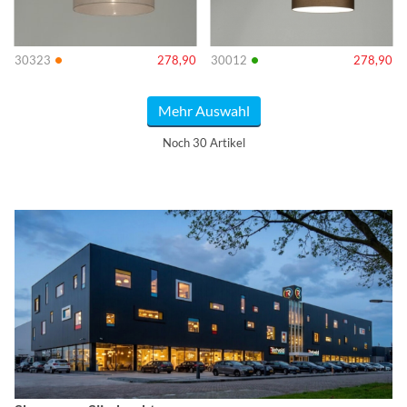
•
•
30323
278,90
30012
278,90
Mehr Auswahl
Noch 30 Artikel